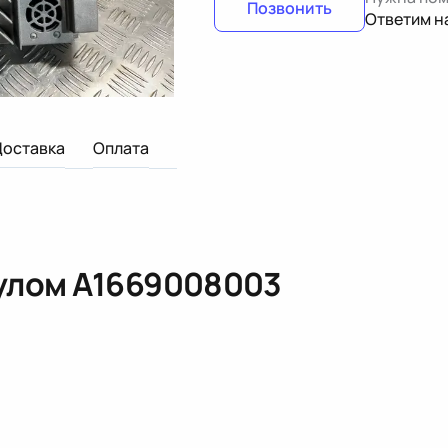
Позвонить
Ответим н
Доставка
Оплата
кулом
A1669008003