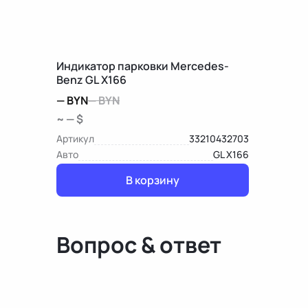
Индикатор парковки Mercedes-
Benz GL X166
—
BYN
—
BYN
~ — $
Артикул
33210432703
Авто
GL X166
В корзину
Вопрос & ответ