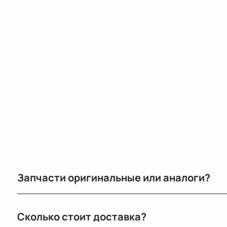
Запчасти оригинальные или аналоги?
Только оригинальные. Мы не работаем с аналогами и
Сколько стоит доставка?
автомобилей с минимальным пробегом.