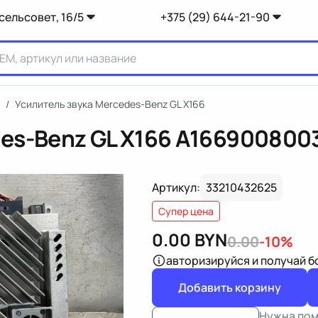
сельсовет, 16/5
+375 (29) 644-21-90
/
Усилитель звука Mercedes-Benz GL X166
es-Benz GL X166
A166900800
Артикул:
33210432625
Супер цена
0.00
BYN
0.00
-10%
авторизируйся
и получай 
Добавить корзину
Нужна по