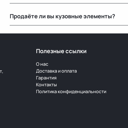
Стоимость зависит от габаритов детали и региона 
Продаёте ли вы кузовные элементы?
при оформлении.
Да, у нас большой выбор кузовных деталей — двери, 
ржавчины и повреждений.
Полезные ссылки
О нас
Доставка и оплата
т,
Гарантия
Контакты
Политика конфиденциальности