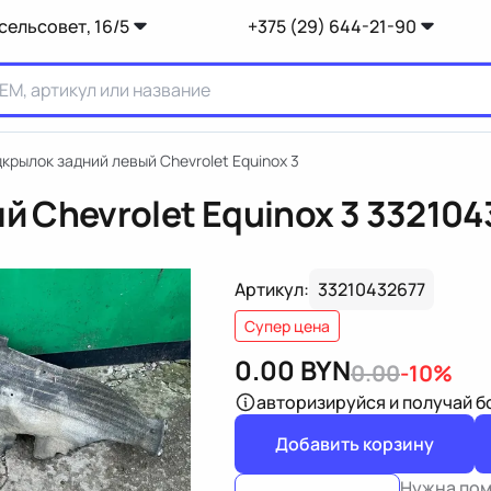
сельсовет, 16/5
+375 (29) 644-21-90
крылок задний левый Chevrolet Equinox 3
 Chevrolet Equinox 3
332104
Артикул:
33210432677
Супер цена
0.00
BYN
0.00
-10%
авторизируйся
и получай 
Добавить корзину
Нужна по