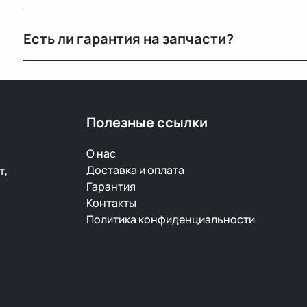
Да, оформляем все необходимые документы и работа
Есть ли гарантия на запчасти?
Да, предоставляется гарантия 14 дней на проверку и
скрытый дефект — заменим или вернём деньги.
Полезные ссылки
О нас
Доставка и оплата
т,
Гарантия
Контакты
Политика конфиденциальности