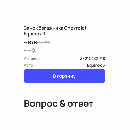
Замок багажника Chevrolet
Equinox 3
—
BYN
—
BYN
~ — $
Артикул
33210432918
Авто
Equinox 3
В корзину
Вопрос & ответ