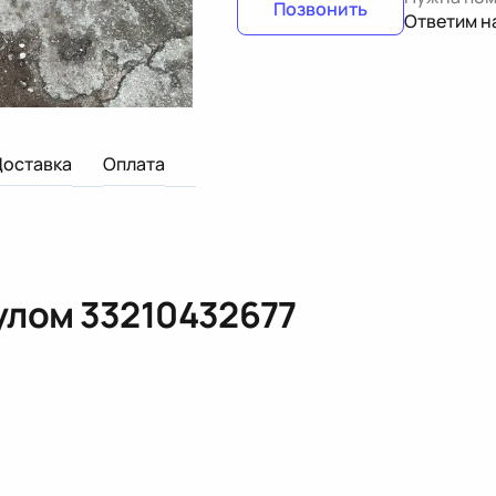
Позвонить
Ответим н
Доставка
Оплата
кулом
33210432677