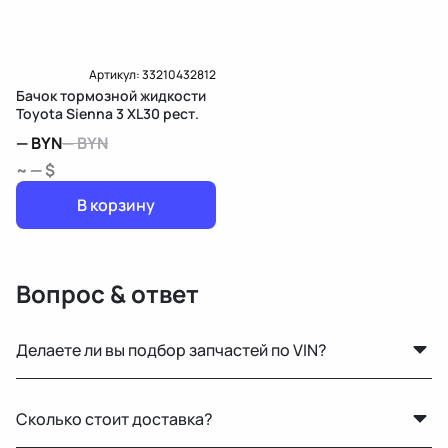
Доставка и Оплата
Артикул:
33210432812
Бачок тормозной жидкости
Toyota Sienna 3 XL30 рест.
—
BYN
—
BYN
~ — $
В корзину
Вопрос & ответ
Делаете ли вы подбор запчастей по VIN?
Нет, подбор по VIN мы не выполняем. Для точного
Сколько стоит доставка?
подбора рекомендуем предоставить фото вашей
старой детали или номер по каталогу.