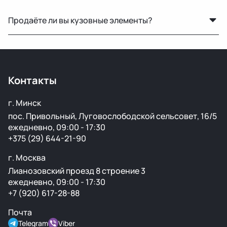
Стоимость зависит от габаритов детали и региона
Продаёте ли вы кузовные элементы?
доставки. Менеджер рассчитает точную цену при
оформлении.
Да, у нас большой выбор кузовных деталей — двери,
крылья, капоты, бамперы и другие элементы без
ржавчины и повреждений.
Контакты
г. Минск
пос. Привольный, Луговослободской сельсовет, 16/5
ежедневно, 09:00 - 17:30
+375 (29) 644-21-90
г. Москва
Лианозовский проезд 8 строение 3
ежедневно, 09:00 - 17:30
+7 (920) 617-28-88
Почта
Telegram
Viber