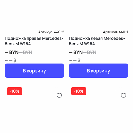
Доставка и Оплата
Артикул:
440-2
Артикул:
440-1
Подножка правая Mercedes-
Подножка левая Mercedes-
Benz M W164
Benz M W164
—
BYN
—
BYN
—
BYN
—
BYN
~ — $
~ — $
В корзину
В корзину
-10%
-10%