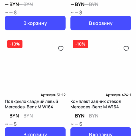
—
BYN
—
BYN
—
BYN
—
BYN
~ — $
~ — $
В корзину
В корзину
-10%
-10%
Артикул:
51-12
Артикул:
424-1
Подкрылок задний левый
Комплект задних стекол
Mercedes-Benz M W164
Mercedes-Benz M W164
—
BYN
—
BYN
—
BYN
—
BYN
~ — $
~ — $
В корзину
В корзину