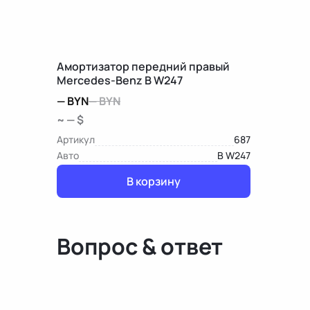
Амортизатор передний правый
Mercedes-Benz B W247
—
BYN
—
BYN
~ — $
Артикул
687
Авто
B W247
В корзину
Вопрос & ответ