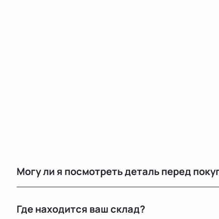
Могу ли я посмотреть деталь перед поку
Да, вы можете приехать на наш склад в Минске и осм
Где находится ваш склад?
видеообзор.