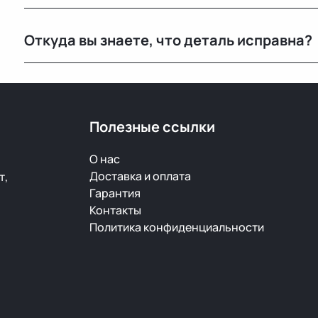
Основной склад расположен в Минске, также у нас е
Откуда вы знаете, что деталь исправна?
РФ.
Мы не гарантируем полную исправность, но все дет
продажей.
Полезные ссылки
О нас
Доставка и оплата
т,
Гарантия
Контакты
Политика конфиденциальности