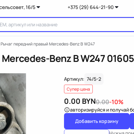
сельсовет, 16/5
+375 (29) 644-21-90
Рычаг передний правый Mercedes-Benz B W247
 Mercedes-Benz B W247
0160
Артикул:
74/5-2
Супер цена
0.00
BYN
0.00
-10%
авторизируйся
и получай 
Добавить корзину
Нужна по