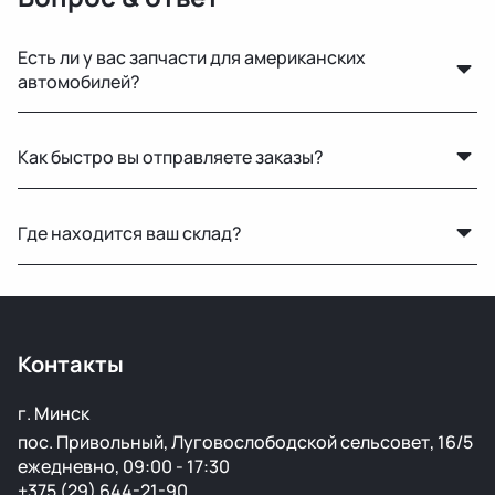
Есть ли у вас запчасти для американских
автомобилей?
Да, у нас есть оригинальные запчасти для Mercedes-
Как быстро вы отправляете заказы?
Benz, Toyota, Lexus, GMC, Chevrolet и других
популярных марок.
По Беларуси — в течение 24 часов. В Россию и другие
Где находится ваш склад?
страны доставка занимает от 1 до 5 дней в
зависимости от транспортной компании.
Основной склад расположен в Минске, также у нас
есть склад в России для ускоренной доставки по РФ.
Контакты
г. Минск
пос. Привольный, Луговослободской сельсовет, 16/5
ежедневно, 09:00 - 17:30
+375 (29) 644-21-90