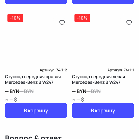
-10%
-10%
Артикул:
74/1-2
Артикул:
74/1-1
Ступица передняя правая
Ступица передняя левая
Mercedes-Benz B W247
Mercedes-Benz B W247
—
BYN
—
BYN
—
BYN
—
BYN
~ — $
~ — $
В корзину
В корзину
Вопрос & ответ