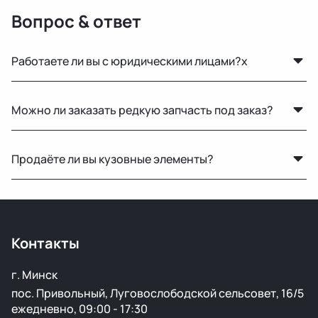
Вопрос & ответ
Работаете ли вы с юридическими лицами?x
Да, оформляем все необходимые документы и
Можно ли заказать редкую запчасть под заказ?
работаем по безналичному расчёту.
Нет, запчасти под заказ не привозим — работаем
Продаёте ли вы кузовные элементы?
только с тем, что есть в наличии.
Да, у нас большой выбор кузовных деталей — двери,
крылья, капоты, бамперы и другие элементы без
ржавчины и повреждений.
Контакты
г. Минск
пос. Привольный, Луговослободской сельсовет, 16/5
ежедневно, 09:00 - 17:30