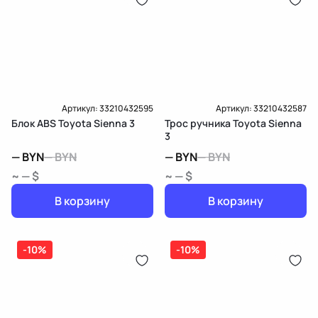
дозатор-распределитель топлива
Карта рассрочки онлайн
Подробнее о гарантии в разделе
Гарантия
Доставка и Оплата
Доставка и Оплата
Артикул:
33210432595
Артикул:
33210432587
Блок ABS Toyota Sienna 3
Трос ручника Toyota Sienna
3
—
BYN
—
BYN
—
BYN
—
BYN
~ — $
~ — $
В корзину
В корзину
-10%
-10%