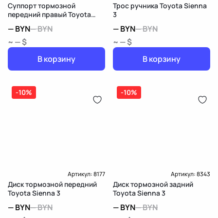
Суппорт тормозной
Трос ручника Toyota Sienna
передний правый Toyota
3
Sienna 3
—
BYN
—
BYN
—
BYN
—
BYN
~ — $
~ — $
В корзину
В корзину
-10%
-10%
Артикул:
8177
Артикул:
8343
Диск тормозной передний
Диск тормозной задний
Toyota Sienna 3
Toyota Sienna 3
—
BYN
—
BYN
—
BYN
—
BYN