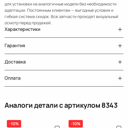
для установки на аналогичные модели без необходимости
адаптации. Постоянным клиентам — выгодные условия и
гибкая система скидок. Все запчасти проходят визуальный
осмотр перед продажей.
Характеристики
Артикул
8343
Гарантия
Примечание
Sienna 20102017
Авто
Toyota Sienna 3 XL30
Доставка
Двигатели с навесным или без навесного
30 дней
оборудования
Год
2013
Оплата
Тег
Тойота Сиенна
г. Минск, пос. Привольный, Луговослободской
Датчик давления топлива, насос
14 дней
сельсовет, 16/5
вакуумный (тандемный), насос топливный,
При получении наличными
г. Москва, Лианозовский проезд 8 строение 3
рампа топливная, регулятор давления
Аналоги детали с артикулом
8343
топлива, ТНВД (бензин, дизель), форсунка
Оплата онлайн
бензиновая (дизельная) механическая
(электрическая), инжектор
(распределитель впрыска топлива),
-10%
ЕРИП
-10%