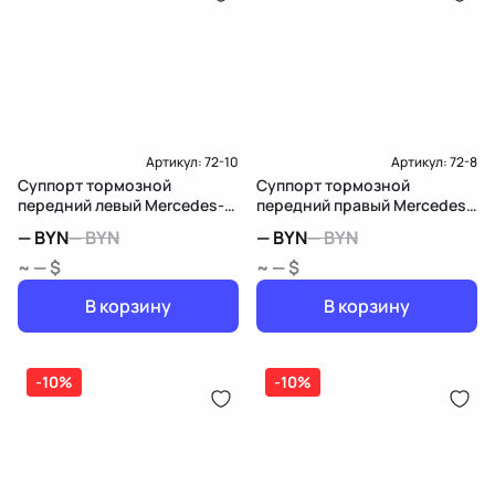
Артикул:
72-10
Артикул:
72-8
Суппорт тормозной
Суппорт тормозной
передний левый Mercedes-
передний правый Mercedes-
Benz GLC X253/C253
Benz B W246
—
BYN
—
BYN
—
BYN
—
BYN
~ — $
~ — $
В корзину
В корзину
-10%
-10%