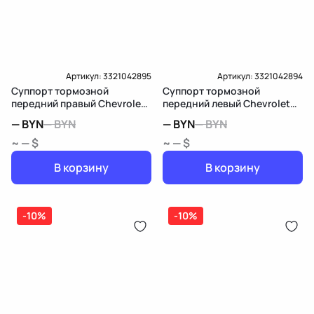
Артикул:
3321042895
Артикул:
3321042894
Суппорт тормозной
Суппорт тормозной
передний правый Chevrolet
передний левый Chevrolet
Equinox 3
Equinox 3
—
BYN
—
BYN
—
BYN
—
BYN
~ — $
~ — $
В корзину
В корзину
-10%
-10%