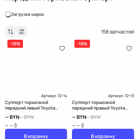
Загрузка марок
Загрузка марок
158
запчастей
-10%
-10%
Артикул:
72-14
Артикул:
72-13
Суппорт тормозной
Суппорт тормозной
передний левый Toyota
передний правый Toyota
Venza
Venza
—
BYN
—
BYN
—
BYN
—
BYN
~ — $
~ — $
В корзину
В корзину