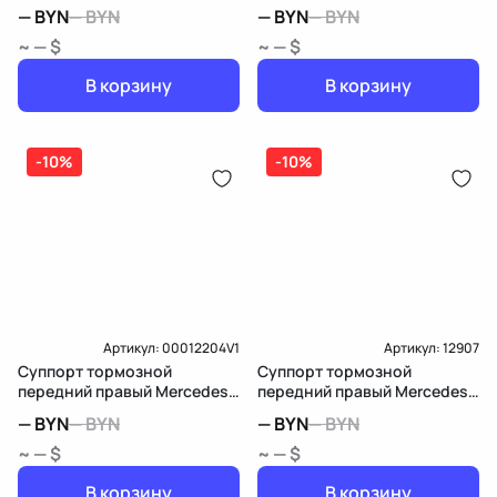
RAV4 3 (XA30)
Benz Vito W639
—
BYN
—
BYN
—
BYN
—
BYN
~ — $
~ — $
В корзину
В корзину
-10%
-10%
Артикул:
00012204V1
Артикул:
12907
Суппорт тормозной
Суппорт тормозной
передний правый Mercedes-
передний правый Mercedes-
Benz Viano W639
Benz M W166
—
BYN
—
BYN
—
BYN
—
BYN
~ — $
~ — $
В корзину
В корзину