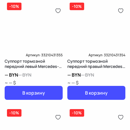
-10%
-10%
Артикул:
33210431355
Артикул:
33210431354
Суппорт тормозной
Суппорт тормозной
передний левый Mercedes-
передний правый Mercedes-
Benz E W211/S211
Benz E W211/S211
—
BYN
—
BYN
—
BYN
—
BYN
~ — $
~ — $
В корзину
В корзину
-10%
-10%