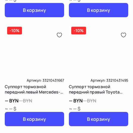
В корзину
В корзину
-10%
-10%
Артикул:
33210431667
Артикул:
33210431495
Суппорт тормозной
Суппорт тормозной
передний левый Mercedes-
передний правый Toyota
Benz E W210/S210
Sienna 3
—
BYN
—
BYN
—
BYN
—
BYN
~ — $
~ — $
В корзину
В корзину