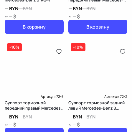
Benz B W247
—
BYN
—
BYN
—
BYN
—
BYN
~ — $
~ — $
В корзину
В корзину
-10%
-10%
Артикул:
72-3
Артикул:
72-2
Суппорт тормозной
Суппорт тормозной задний
передний правый Mercedes-
левый Mercedes-Benz B
Benz B W247
W247
—
BYN
—
BYN
—
BYN
—
BYN
~ — $
~ — $