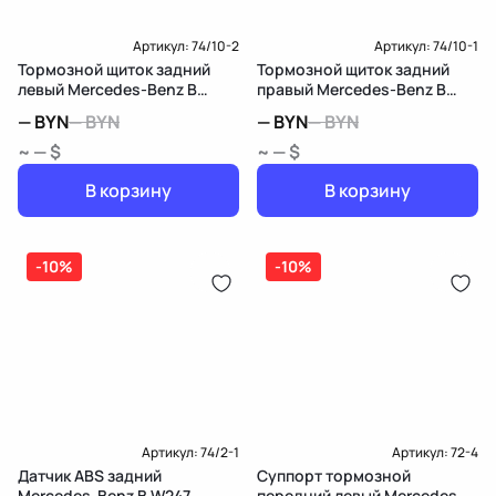
Доставка и Оплата
Артикул:
74/10-2
Артикул:
74/10-1
Тормозной щиток задний
Тормозной щиток задний
левый Mercedes-Benz B
правый Mercedes-Benz B
W247
W247
—
BYN
—
BYN
—
BYN
—
BYN
~ — $
~ — $
В корзину
В корзину
-10%
-10%
Артикул:
74/2-1
Артикул:
72-4
Датчик ABS задний
Суппорт тормозной
Mercedes-Benz B W247
передний левый Mercedes-