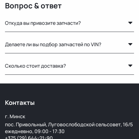
Вопрос & ответ
Откуда вы привозите запчасти?
Мы закупаем оригинальные б/у автозапчасти на
Делаете ли вы подбор запчастей по VIN?
проверенных аукционах в Европе, США и арабских
странах. Все детали проходят визуальный осмотр и
Нет, подбор по VIN мы не выполняем. Для точного
подготовку перед продажей.
Сколько стоит доставка?
подбора рекомендуем предоставить фото вашей
старой детали или номер по каталогу.
Стоимость зависит от габаритов детали и региона
доставки. Менеджер рассчитает точную цену при
оформлении.
Контакты
г. Минск
пос. Привольный, Луговослободской сельсовет, 16/5
ежедневно, 09:00 - 17:30
+375 (29) 644-21-90