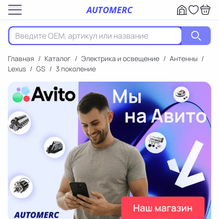
AUTOMERC
Главная
/
Каталог
/
Электрика и освещение
/
Антенны
/
Lexus
/
GS
/
3 поколение