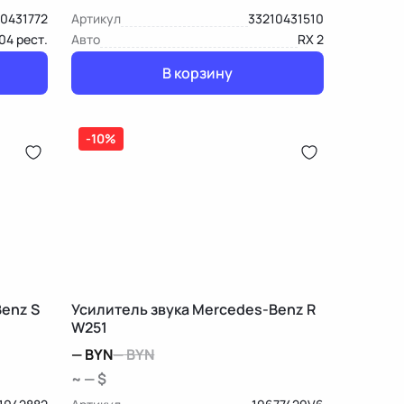
0431772
Артикул
33210431510
04 рест.
Авто
RX 2
В корзину
-10%
enz S
Усилитель звука Mercedes-Benz R
W251
—
BYN
—
BYN
~ — $