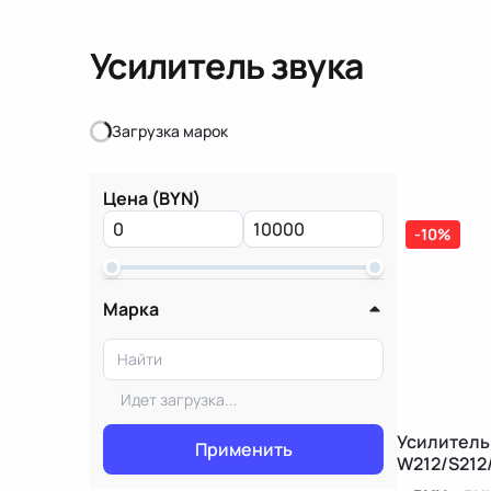
Усилитель звука
Загрузка марок
Загрузка марок
Цена (BYN)
-10%
Марка
Идет загрузка...
Усилитель
Применить
W212/S212