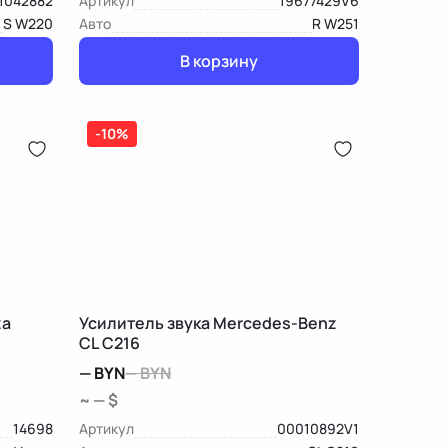
1042882
Артикул
19677429V6
S W220
Авто
R W251
В корзину
-10%
za
Усилитель звука Mercedes-Benz
CL C216
—
BYN
—
BYN
~ — $
14698
Артикул
00010892V1