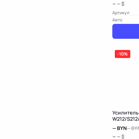
~ — $
Артикул
Авто
-10%
Усилитель
W212/S212
—
BYN
—
BY
~ — $