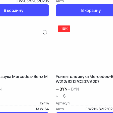
C W205/S205/C205
Авто
В корзину
В корзину
-10%
 звука Mercedes-Benz M
Усилитель звука Mercedes-B
W212/S212/C207/A207
N
—
BYN
—
BYN
~ — $
12414
Артикул
M W164
Авто
E W212/S212/C2