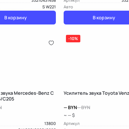
33210431458
Артикул
332
S W221
Авто
В корзину
В корзину
-10%
 звука Mercedes-Benz C
Усилитель звука Toyota Ven
5/C205
N
—
BYN
—
BYN
~ — $
13800
Артикул