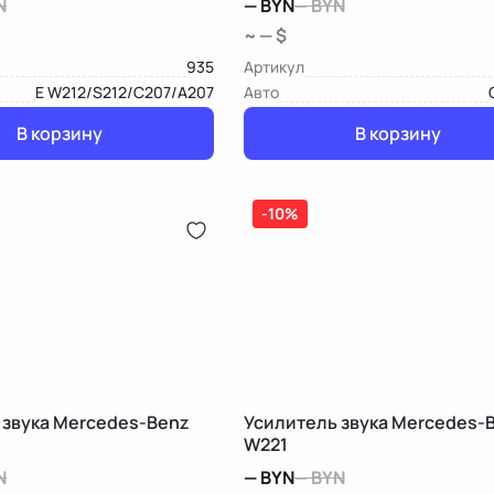
N
—
BYN
—
BYN
~ — $
935
Артикул
E W212/S212/C207/A207
Авто
В корзину
В корзину
-10%
 звука Mercedes-Benz
Усилитель звука Mercedes-B
W221
N
—
BYN
—
BYN