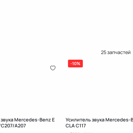
25
запчастей
-10%
 звука Mercedes-Benz E
Усилитель звука Mercedes-
/C207/A207
CLA C117