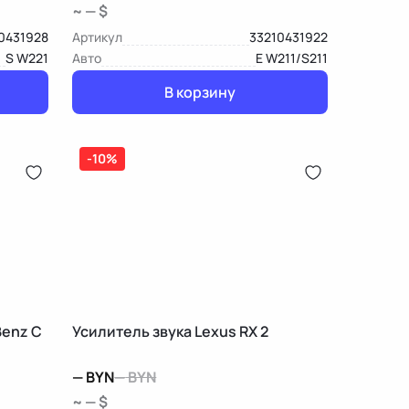
~ — $
0431928
Артикул
33210431922
S W221
Авто
E W211/S211
В корзину
-10%
Benz C
Усилитель звука Lexus RX 2
—
BYN
—
BYN
~ — $