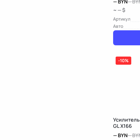
—
BYN
—
BY
~ — $
Артикул
Авто
-10%
Усилитель
GL X166
—
BYN
—
BY