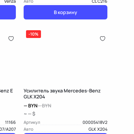
Venza
Авто
CL C216
В корзину
-10%
enz E
Усилитель звука Mercedes-Benz
GLK X204
—
BYN
—
BYN
~ — $
11166
Артикул
00005418V2
07/A207
Авто
GLK X204