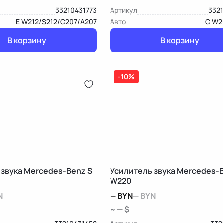
33210431773
Артикул
3321
E W212/S212/C207/A207
Авто
C W2
В корзину
В корзину
-10%
 звука Mercedes-Benz S
Усилитель звука Mercedes-B
W220
N
—
BYN
—
BYN
~ — $