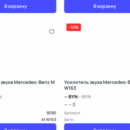
В корзину
В корзину
-10%
 звука Mercedes-Benz M
Усилитель звука Mercedes-
W163
N
—
BYN
—
BYN
~ — $
8085
Артикул
M W163
Авто