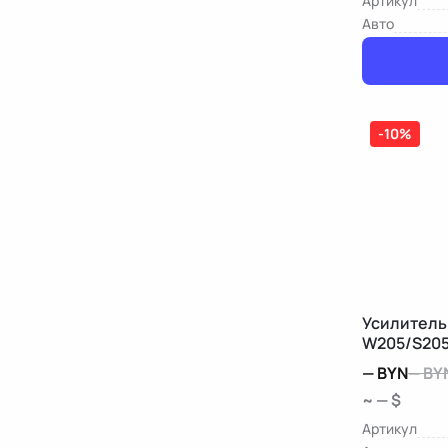
Артикул
Авто
-10%
Усилитель
W205/S20
—
BYN
—
BY
~ — $
Артикул