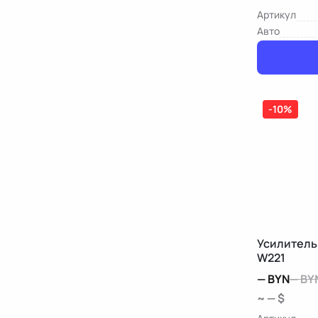
Артикул
Авто
-10%
Усилитель
W221
—
BYN
—
BY
~ — $