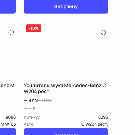
В корзину
-10%
Benz M
Усилитель звука Mercedes-Benz C
W204 рест.
—
BYN
—
BYN
~ — $
8086
Артикул
8293
M W163
Авто
C W204 рест.