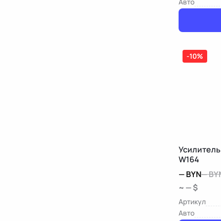
Авто
-10%
Усилитель
W164
—
BYN
—
BY
~ — $
Артикул
Авто