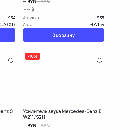
—
BYN
—
BYN
~ — $
934
Артикул
933
CLA C117
Авто
M W164
В корзину
-10%
enz S
Усилитель звука Mercedes-Benz E
W211/S211
—
BYN
—
BYN