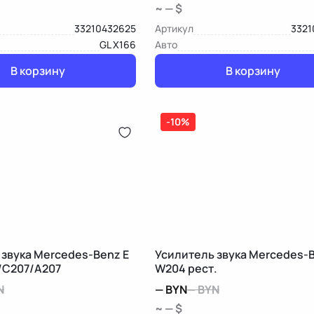
~ — $
33210432625
Артикул
3321
GL X166
Авто
В корзину
В корзину
-10%
 звука Mercedes-Benz E
Усилитель звука Mercedes-
/C207/A207
W204 рест.
N
—
BYN
—
BYN
~ — $