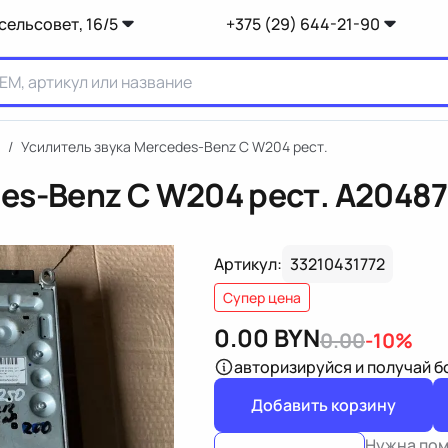
сельсовет, 16/5
+375 (29) 644-21-90
/
Усилитель звука Mercedes-Benz C W204 рест.
es-Benz C W204 рест.
A2048
Артикул:
33210431772
Супер цена
0.00
BYN
0.00
-10%
авторизируйся
и получай 
Добавить корзину
Нужна по