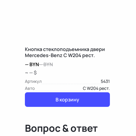
Кнопка стеклоподъемника двери
Mercedes-Benz C W204 рест.
—
BYN
—
BYN
~ — $
Артикул
5431
Авто
C W204 рест.
В корзину
Вопрос & ответ