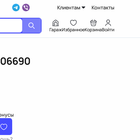
Клиентам
Контакты
Гараж
Избранное
Корзина
Войти
706690
бонусы
мощь?