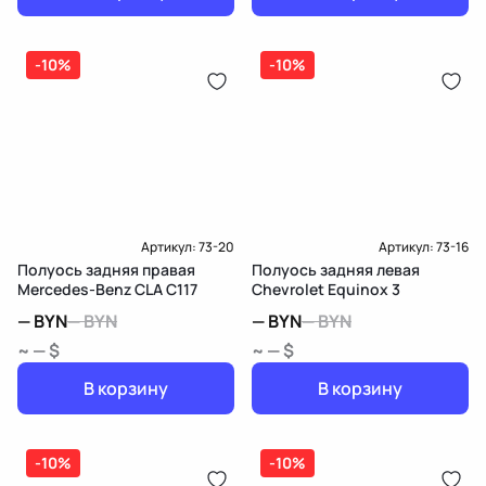
-10%
-10%
Артикул:
73-20
Артикул:
73-16
Полуось задняя правая
Полуось задняя левая
Mercedes-Benz CLA C117
Chevrolet Equinox 3
—
BYN
—
BYN
—
BYN
—
BYN
~ — $
~ — $
В корзину
В корзину
-10%
-10%