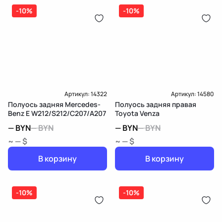
-10%
-10%
Артикул:
14322
Артикул:
14580
Полуось задняя Mercedes-
Полуось задняя правая
Benz E W212/S212/C207/A207
Toyota Venza
—
BYN
—
BYN
—
BYN
—
BYN
~ — $
~ — $
В корзину
В корзину
-10%
-10%