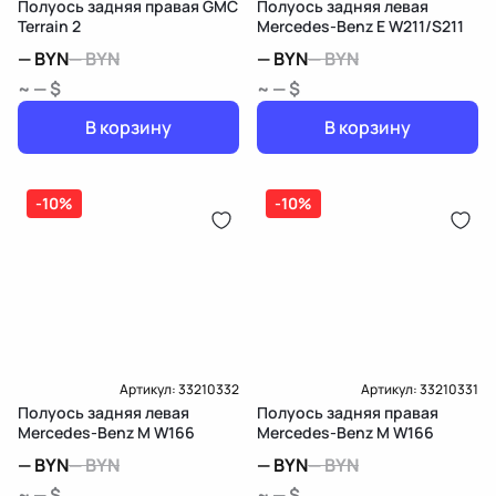
Полуось задняя правая GMC
Полуось задняя левая
Terrain 2
Mercedes-Benz E W211/S211
—
BYN
—
BYN
—
BYN
—
BYN
~ — $
~ — $
В корзину
В корзину
-10%
-10%
Артикул:
33210332
Артикул:
33210331
Полуось задняя левая
Полуось задняя правая
Mercedes-Benz M W166
Mercedes-Benz M W166
—
BYN
—
BYN
—
BYN
—
BYN
~ — $
~ — $