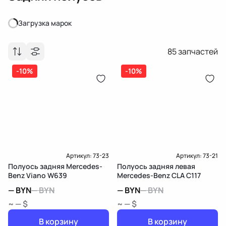
Загрузка марок
Загрузка марок
85
запчастей
-10%
-10%
Артикул:
73-23
Артикул:
73-21
Полуось задняя Mercedes-
Полуось задняя левая
Benz Viano W639
Mercedes-Benz CLA C117
—
BYN
—
BYN
—
BYN
—
BYN
~ — $
~ — $
В корзину
В корзину