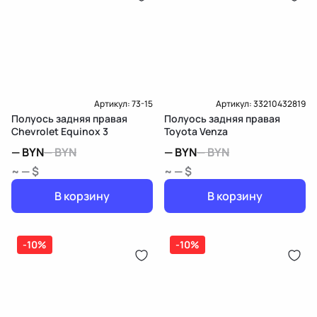
Артикул:
73-15
Артикул:
33210432819
Полуось задняя правая
Полуось задняя правая
Chevrolet Equinox 3
Toyota Venza
—
BYN
—
BYN
—
BYN
—
BYN
~ — $
~ — $
В корзину
В корзину
-10%
-10%