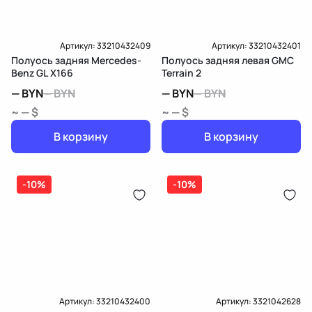
Артикул:
33210432409
Артикул:
33210432401
Полуось задняя Mercedes-
Полуось задняя левая GMC
Benz GL X166
Terrain 2
—
BYN
—
BYN
—
BYN
—
BYN
~ — $
~ — $
В корзину
В корзину
-10%
-10%
Артикул:
33210432400
Артикул:
3321042628