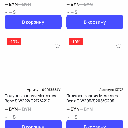
—
BYN
—
BYN
—
BYN
—
BYN
~ — $
~ — $
В корзину
В корзину
-10%
-10%
Артикул:
00013584V1
Артикул:
13773
Полуось задняя Mercedes-
Полуось задняя Mercedes-
Benz S W222/C217/A217
Benz C W205/S205/C205
—
BYN
—
BYN
—
BYN
—
BYN
~ — $
~ — $
В корзину
В корзину