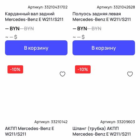
Артикул:
33210431702
Артикул:
3321042628
Карданный вал задний
Полуось задняя левая
Mercedes-Benz E W211/S211
Mercedes-Benz E W211/S211
—
BYN
—
BYN
—
BYN
—
BYN
~ — $
~ — $
В корзину
В корзину
-10%
-10%
Артикул:
33210142
Артикул:
33209603
АКПП Mercedes-Benz E
Шланг (трубка) АКПП
W211/S211
Mercedes-Benz E W211/S211