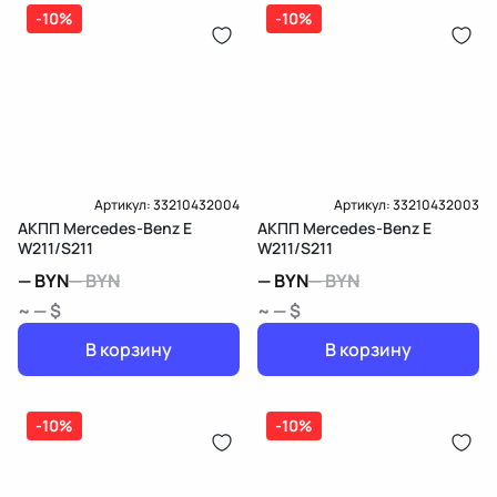
дозатор-распределитель топлива
-10%
-10%
Карта рассрочки онлайн
Подробнее о гарантии в разделе
Гарантия
Доставка и Оплата
Доставка и Оплата
Артикул:
33210432004
Артикул:
33210432003
АКПП Mercedes-Benz E
АКПП Mercedes-Benz E
W211/S211
W211/S211
—
BYN
—
BYN
—
BYN
—
BYN
~ — $
~ — $
В корзину
В корзину
-10%
-10%