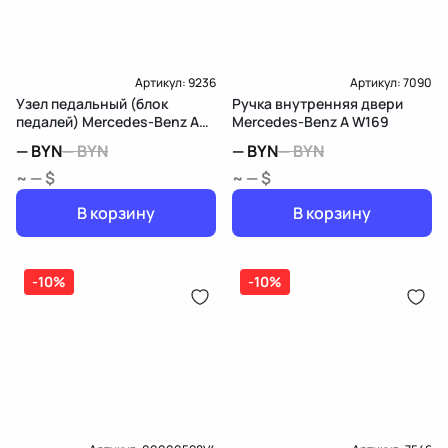
Артикул:
9236
Артикул:
7090
Узел педальный (блок
Ручка внутренняя двери
педалей) Mercedes-Benz A
Mercedes-Benz A W169
W169
—
BYN
—
BYN
—
BYN
—
BYN
~ — $
~ — $
В корзину
В корзину
-10%
-10%