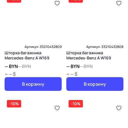
Карта рассрочки онлайн
Подробнее о гарантии в разделе
Гарантия
Доставка и Оплата
Доставка и Оплата
Артикул:
33210432809
Артикул:
33210432808
Шторка багажника
Шторка багажника
Mercedes-Benz A W169
Mercedes-Benz A W169
—
BYN
—
BYN
—
BYN
—
BYN
~ — $
~ — $
В корзину
В корзину
-10%
-10%