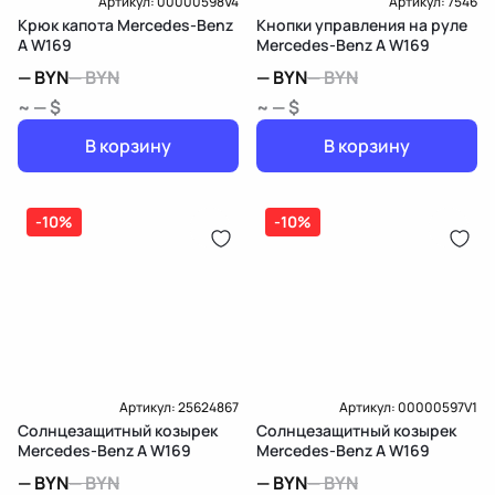
Артикул:
00000598V4
Артикул:
7546
Крюк капота Mercedes-Benz
Кнопки управления на руле
A W169
Mercedes-Benz A W169
—
BYN
—
BYN
—
BYN
—
BYN
~ — $
~ — $
В корзину
В корзину
-10%
-10%
Артикул:
25624867
Артикул:
00000597V1
Солнцезащитный козырек
Солнцезащитный козырек
Mercedes-Benz A W169
Mercedes-Benz A W169
—
BYN
—
BYN
—
BYN
—
BYN