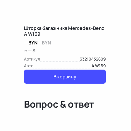
Шторка багажника Mercedes-Benz
A W169
—
BYN
—
BYN
~ — $
Артикул
33210432809
Авто
A W169
В корзину
Вопрос & ответ