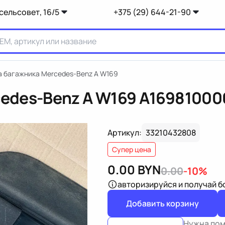
сельсовет, 16/5
+375 (29) 644-21-90
 багажника Mercedes-Benz A W169
edes-Benz A W169
A16981000
Артикул:
33210432808
Супер цена
0.00
BYN
0.00
-10%
авторизируйся
и получай 
Добавить корзину
Нужна по