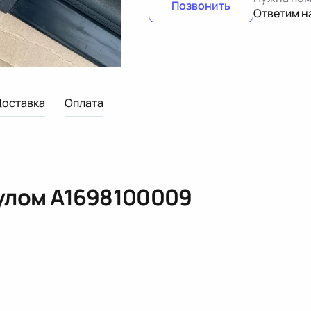
Позвонить
Ответим н
Доставка
Оплата
кулом
A1698100009