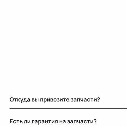
Откуда вы привозите запчасти?
Мы закупаем оригинальные б/у автозапчасти на про
Есть ли гарантия на запчасти?
странах. Все детали проходят визуальный осмотр и 