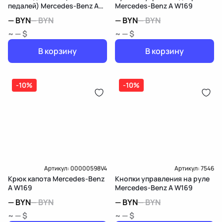
педалей) Mercedes-Benz A
Mercedes-Benz A W169
W169
—
BYN
—
BYN
—
BYN
—
BYN
~ — $
~ — $
В корзину
В корзину
-10%
-10%
Артикул:
00000598V4
Артикул:
7546
Крюк капота Mercedes-Benz
Кнопки управления на руле
A W169
Mercedes-Benz A W169
—
BYN
—
BYN
—
BYN
—
BYN
~ — $
~ — $