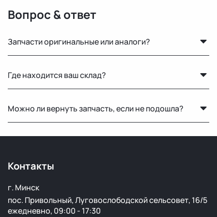
Вопрос & ответ
Запчасти оригинальные или аналоги?
Только оригинальные. Мы не работаем с аналогами и
Где находится ваш склад?
копиями — все детали снимаются с автомобилей с
минимальным пробегом.
Основной склад расположен в Минске, также у нас
Можно ли вернуть запчасть, если не подошла?
есть склад в России для ускоренной доставки по РФ.
Да, возврат возможен в течение 14 дней при
сохранении товарного вида и целостности пломб.
Контакты
г. Минск
пос. Привольный, Луговослободской сельсовет, 16/5
ежедневно, 09:00 - 17:30