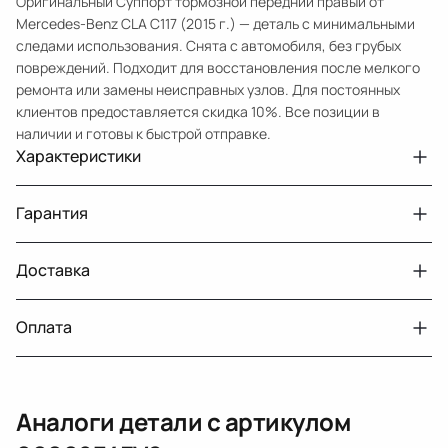
Оригинальный Суппорт тормозной передний правый от
Mercedes-Benz CLA C117 (2015 г.) — деталь с минимальными
следами использования. Снята с автомобиля, без грубых
повреждений. Подходит для восстановления после мелкого
ремонта или замены неисправных узлов. Для постоянных
клиентов предоставляется скидка 10%. Все позиции в
наличии и готовы к быстрой отправке.
Характеристики
Артикул
00009347V2
Гарантия
Примечание
W 246
Авто
MercedesBenz CLA C117
Доставка
Двигатели с навесным или без навесного
30 дней
оборудования
Год
2015
Оплата
Тег
Мерседес Бенс ЦЛАКласс
г. Минск, пос. Привольный, Луговослободской
Датчик давления топлива, насос
14 дней
сельсовет, 16/5
вакуумный (тандемный), насос топливный,
При получении наличными
г. Москва, Лианозовский проезд 8 строение 3
рампа топливная, регулятор давления
Аналоги детали с артикулом
топлива, ТНВД (бензин, дизель), форсунка
Оплата онлайн
бензиновая (дизельная) механическая