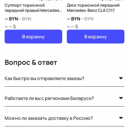
Суппорт тормозной
Диск тормозной передний
передний правый Mercedes-
Mercedes-Benz CLA C117
Benz CLA C117
—
BYN
—
BYN
—
BYN
—
BYN
~ — $
~ — $
В корзину
В корзину
Вопрос & ответ
Как быстро вы отправляете заказы?
По Беларуси — в течение 24 часов. В Россию и другие
Работаете ли вы с регионами Беларуси?
страны доставка занимает от 1 до 5 дней в
зависимости от транспортной компании.
Конечно, отправляем запчасти по всей Республике
Можно ли заказать доставку в Россию?
Беларусь удобными транспортными службами.