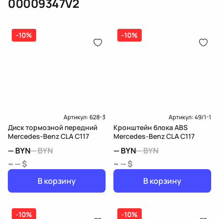
00009347V2
(электрическая), инжектор
(распределитель впрыска топлива),
ЕРИП
дозатор-распределитель топлива
-10%
-10%
Карта рассрочки онлайн
Подробнее о гарантии в разделе
Гарантия
Доставка и Оплата
Доставка и Оплата
Артикул:
628-3
Артикул:
49/1-1
Диск тормозной передний
Кронштейн блока ABS
Mercedes-Benz CLA C117
Mercedes-Benz CLA C117
—
BYN
—
BYN
—
BYN
—
BYN
~ — $
~ — $
В корзину
В корзину
-10%
-10%