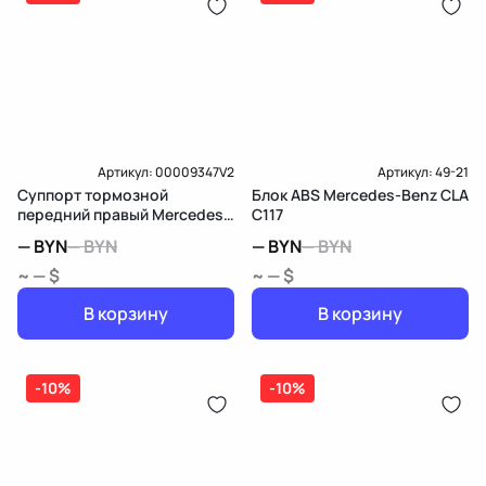
Артикул:
00009347V2
Артикул:
49-21
Суппорт тормозной
Блок ABS Mercedes-Benz CLA
передний правый Mercedes-
C117
Benz CLA C117
—
BYN
—
BYN
—
BYN
—
BYN
~ — $
~ — $
В корзину
В корзину
-10%
-10%