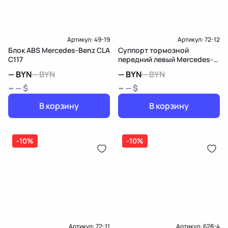
Артикул:
49-19
Артикул:
72-12
Блок ABS Mercedes-Benz CLA
Суппорт тормозной
C117
передний левый Mercedes-
Benz CLA C117
—
BYN
—
BYN
—
BYN
—
BYN
~ — $
~ — $
В корзину
В корзину
-10%
-10%
Артикул:
72-11
Артикул:
628-4