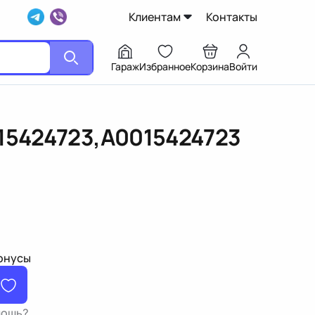
Клиентам
Контакты
Гараж
Избранное
Корзина
Войти
15424723,A0015424723
бонусы
мощь?