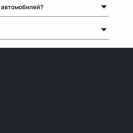
х автомобилей?
enz, Toyota, Lexus, GMC, Chevrolet и других
 страны доставка занимает от 1 до 5 дней в