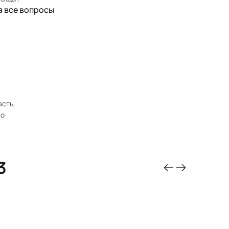
а все вопросы
асть,
по
3
-10%