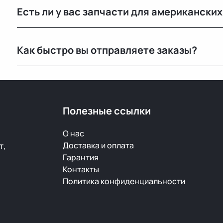
Есть ли у вас запчасти для американски
РФ.
Да, у нас есть оригинальные запчасти для Mercedes-B
Как быстро вы отправляете заказы?
популярных марок.
По Беларуси — в течение 24 часов. В Россию и другие
зависимости от транспортной компании.
Полезные ссылки
О нас
Доставка и оплата
т,
Гарантия
Контакты
Политика конфиденциальности