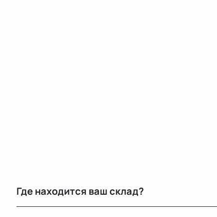
Где находится ваш склад?
Основной склад расположен в Минске, также у нас е