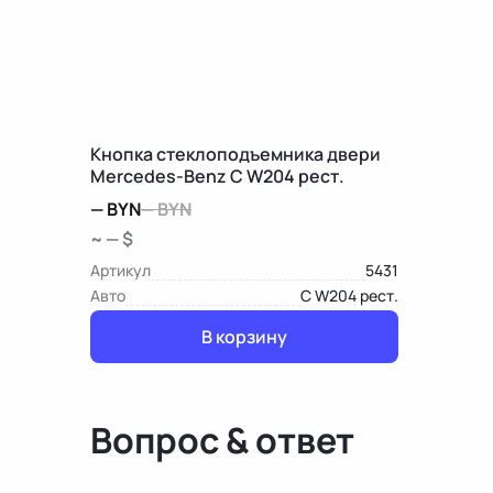
Кнопка стеклоподъемника двери
Mercedes-Benz C W204 рест.
—
BYN
—
BYN
~ — $
Артикул
5431
Авто
C W204 рест.
В корзину
Вопрос & ответ