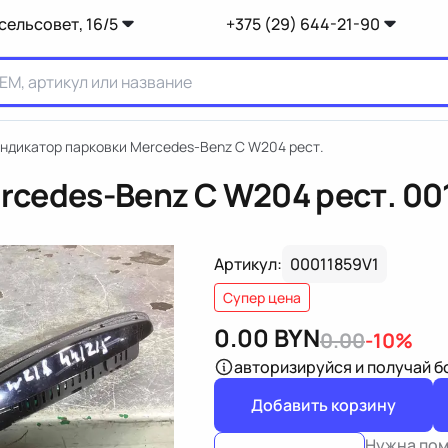
сельсовет, 16/5
+375 (29) 644-21-90
ндикатор парковки Mercedes-Benz C W204 рест.
rcedes-Benz C W204 рест.
00
Артикул:
00011859V1
Супер цена
0.00
BYN
0.00
-10%
авторизируйся
и получай 
Добавить корзину
Нужна по