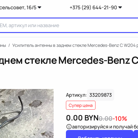
сельсовет, 16/5
+375 (29) 644-21-90
нны
/
Усилитель антенны в заднем стекле Mercedes-Benz C W204 
днем стекле Mercedes-Benz C
Артикул:
33209873
Супер цена
0.00
BYN
0.00
-10%
авторизируйся
и получай 