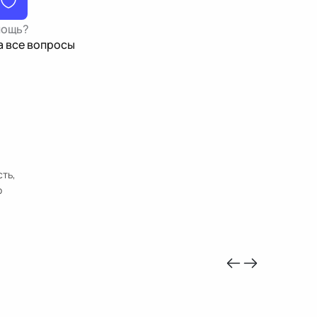
мощь?
а все вопросы
сть,
о
-10%