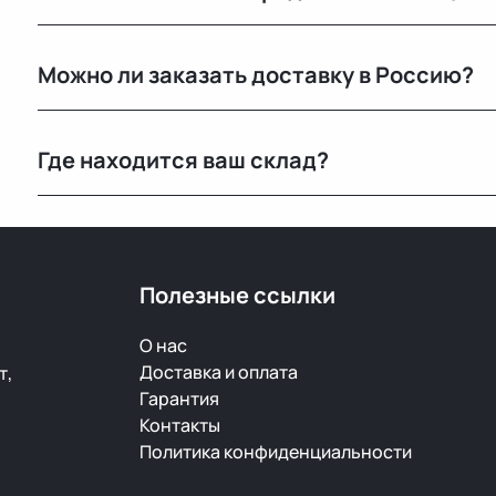
Да, оформляем все необходимые документы и работа
Можно ли заказать доставку в Россию?
Да, мы регулярно отправляем заказы в Москву и дру
Где находится ваш склад?
транспортными компаниями.
Основной склад расположен в Минске, также у нас е
РФ.
Полезные ссылки
О нас
Доставка и оплата
т,
Гарантия
Контакты
Политика конфиденциальности