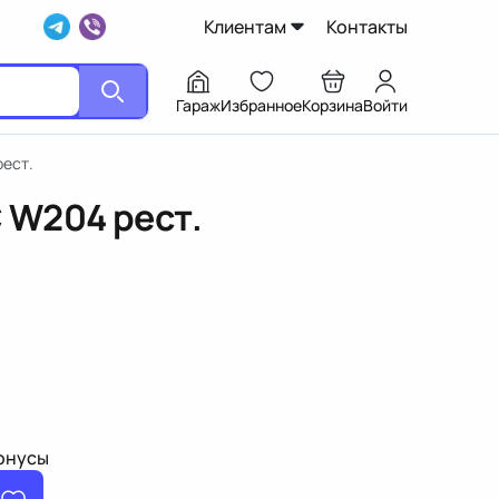
Клиентам
Контакты
Гараж
Избранное
Корзина
Войти
рест.
 W204 рест.
бонусы