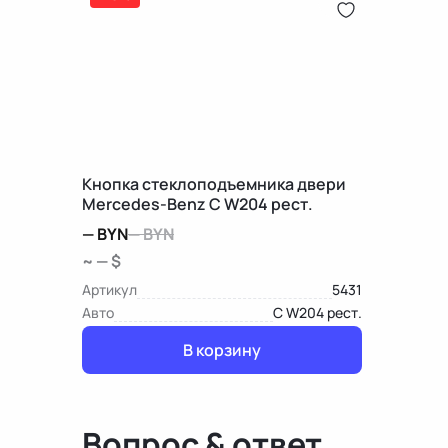
Кнопка стеклоподъемника двери
Mercedes-Benz C W204 рест.
—
BYN
—
BYN
~ — $
Артикул
5431
Авто
C W204 рест.
В корзину
Вопрос & ответ