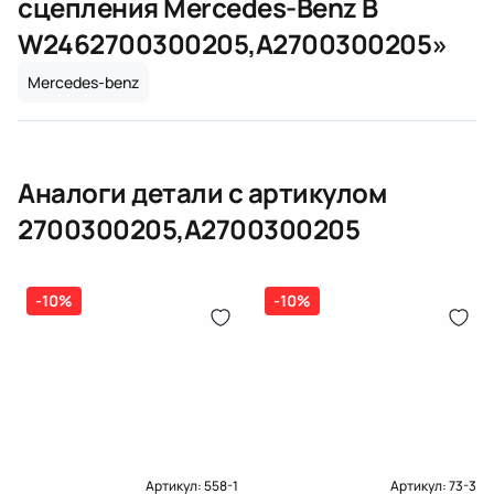
сцепления Mercedes-Benz B
(электрическая), инжектор
W246
2700300205,A2700300205
»
(распределитель впрыска топлива),
ЕРИП
дозатор-распределитель топлива
Mercedes-benz
Карта рассрочки онлайн
Подробнее о гарантии в разделе
Гарантия
Доставка и Оплата
Аналоги детали с артикулом
Доставка и Оплата
2700300205,A2700300205
-10%
-10%
Артикул:
558-1
Артикул:
73-3