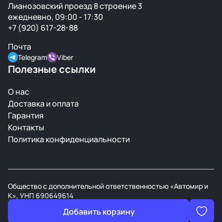
Лианозовский проезд 8 строение 3
ежедневно, 09:00 - 17:30
+7 (920) 617-28-88
Почта
Telegram
Viber
Полезные ссылки
О нас
Доставка и оплата
Гарантия
Контакты
Политика конфиденциальности
Общество с дополнительной ответственностью «Автомир и
К», УНП 690649614
В торговом реестре РБ с 21 марта 2008г.
Добавить корзину
Разработан студией
Digital Devils