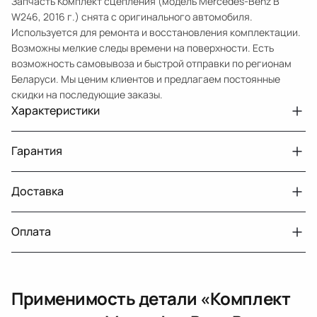
Запчасть Комплект сцепления (модель Mercedes-Benz B
W246, 2016 г.) снята с оригинального автомобиля.
Используется для ремонта и восстановления комплектации.
Возможны мелкие следы времени на поверхности. Есть
возможность самовывоза и быстрой отправки по регионам
Беларуси. Мы ценим клиентов и предлагаем постоянные
скидки на последующие заказы.
Характеристики
Артикул
11220
Гарантия
Номер запчасти
2700300205, A2700300205
Авто
MercedesBenz B W246 рест.
Доставка
Двигатели с навесным или без навесного
30 дней
оборудования
Год
2016
Оплата
Тег
Мерседес Бенс БКласс
г. Минск, пос. Привольный, Луговослободской
Датчик давления топлива, насос
14 дней
сельсовет, 16/5
Наружный диаметр [мм]
240
вакуумный (тандемный), насос топливный,
При получении наличными
г. Москва, Лианозовский проезд 8 строение 3
рампа топливная, регулятор давления
Применимость детали «
Комплект
топлива, ТНВД (бензин, дизель), форсунка
Оплата онлайн
бензиновая (дизельная) механическая
Дополнительный артикул / Дополнительная информация