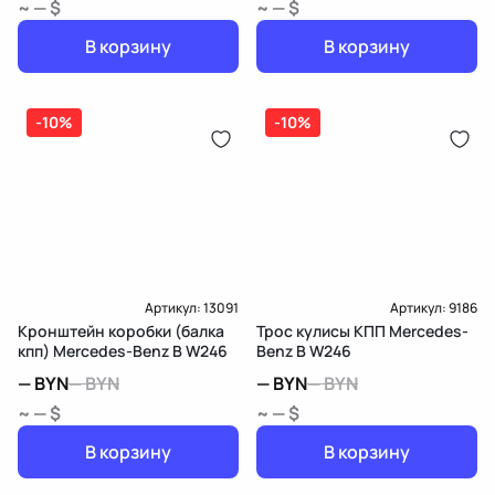
~ — $
~ — $
В корзину
В корзину
-10%
-10%
Артикул:
13091
Артикул:
9186
Кронштейн коробки (балка
Трос кулисы КПП Mercedes-
кпп) Mercedes-Benz B W246
Benz B W246
—
BYN
—
BYN
—
BYN
—
BYN
~ — $
~ — $
В корзину
В корзину