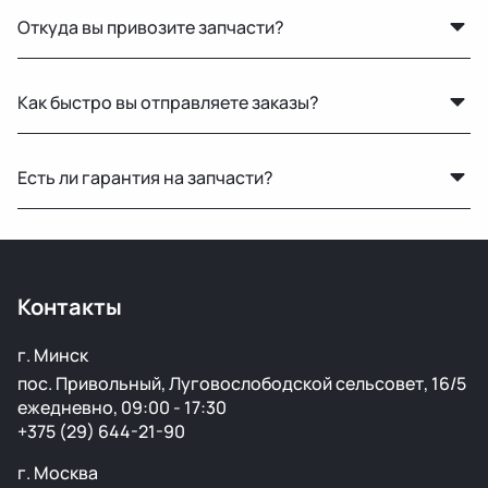
Откуда вы привозите запчасти?
Мы закупаем оригинальные б/у автозапчасти на
Как быстро вы отправляете заказы?
проверенных аукционах в Европе, США и арабских
странах. Все детали проходят визуальный осмотр и
По Беларуси — в течение 24 часов. В Россию и другие
подготовку перед продажей.
Есть ли гарантия на запчасти?
страны доставка занимает от 1 до 5 дней в
зависимости от транспортной компании.
Да, предоставляется гарантия 14 дней на проверку и
установку. Если деталь не подошла или имеет
скрытый дефект — заменим или вернём деньги.
Контакты
г. Минск
пос. Привольный, Луговослободской сельсовет, 16/5
ежедневно, 09:00 - 17:30
+375 (29) 644-21-90
г. Москва