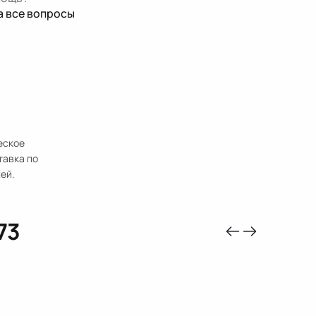
а все вопросы
еское
тавка по
ей.
73
-10%