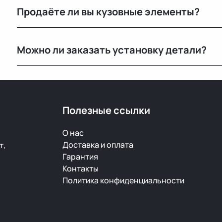
Продаёте ли вы кузовные элементы?
странах. Все детали проходят визуальный осмотр и 
Да, у нас большой выбор кузовных деталей — двери, 
Можно ли заказать установку детали?
ржавчины и повреждений.
Нет, установку не выполняем. Мы специализируемся 
Полезные ссылки
О нас
Доставка и оплата
т,
Гарантия
Контакты
Политика конфиденциальности