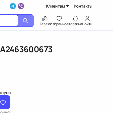
Клиентам
Контакты
Гараж
Избранное
Корзина
Войти
,A2463600673
бонусы
мощь?