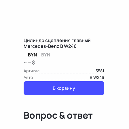
Цилиндр сцепления главный
Mercedes-Benz B W246
—
BYN
—
BYN
~ — $
Артикул
5581
Авто
B W246
В корзину
Вопрос & ответ