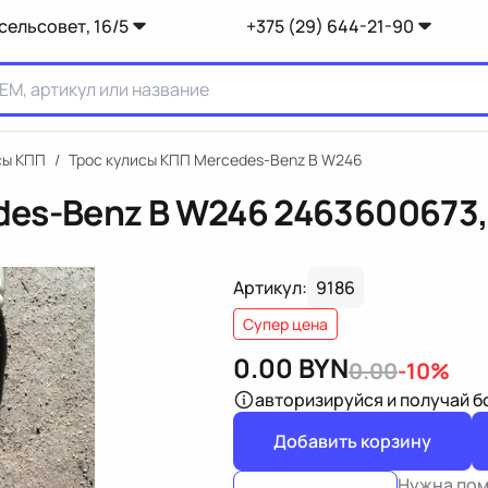
сельсовет, 16/5
+375 (29) 644-21-90
сы КПП
/
Трос кулисы КПП Mercedes-Benz B W246
des-Benz B W246
2463600673
Артикул:
9186
Супер цена
0.00
BYN
0.00
-10%
авторизируйся
и получай 
Добавить корзину
Нужна по