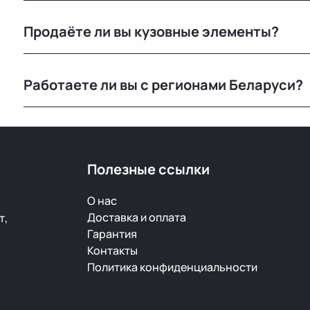
Да, вы можете приехать на наш склад в Минске и осм
Продаёте ли вы кузовные элементы?
видеообзор.
Да, у нас большой выбор кузовных деталей — двери, 
Работаете ли вы с регионами Беларуси?
ржавчины и повреждений.
Конечно, отправляем запчасти по всей Республике 
Полезные ссылки
О нас
Доставка и оплата
т,
Гарантия
Контакты
Политика конфиденциальности