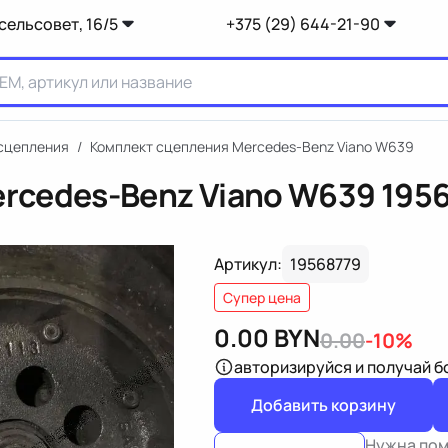
сельсовет, 16/5
+375 (29) 644-21-90
сцепления
/
Комплект сцепления Mercedes-Benz Viano W639
rcedes-Benz Viano W639
195
Артикул:
19568779
Супер цена
0.00
BYN
0.00
-10%
авторизируйся
и получай 
Добавить корзину
Нужна по