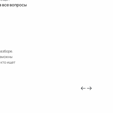
а все вопросы
разборе.
озможны
 кто ищет
-10%