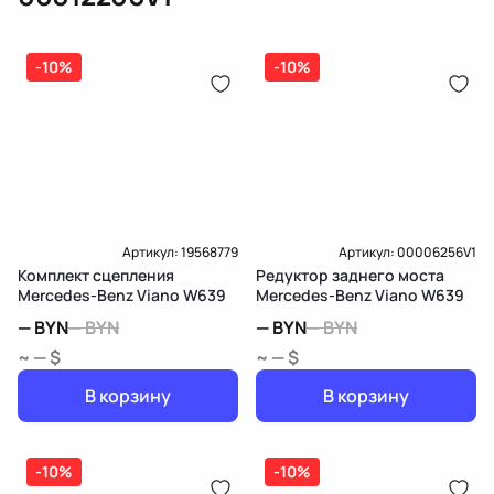
(электрическая), инжектор
(распределитель впрыска топлива),
ЕРИП
дозатор-распределитель топлива
-10%
-10%
Карта рассрочки онлайн
Подробнее о гарантии в разделе
Гарантия
Доставка и Оплата
Доставка и Оплата
Артикул:
19568779
Артикул:
00006256V1
Комплект сцепления
Редуктор заднего моста
Mercedes-Benz Viano W639
Mercedes-Benz Viano W639
—
BYN
—
BYN
—
BYN
—
BYN
~ — $
~ — $
В корзину
В корзину
-10%
-10%