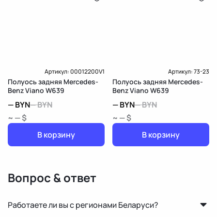
Артикул:
00012200V1
Артикул:
73-23
Полуось задняя Mercedes-
Полуось задняя Mercedes-
Benz Viano W639
Benz Viano W639
—
BYN
—
BYN
—
BYN
—
BYN
~ — $
~ — $
В корзину
В корзину
Вопрос & ответ
Работаете ли вы с регионами Беларуси?