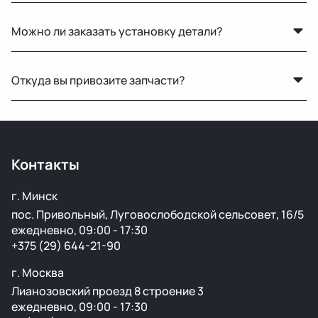
Конечно, отправляем запчасти по всей Республике
Можно ли заказать установку детали?
Беларусь удобными транспортными службами.
Нет, установку не выполняем. Мы специализируемся
Откуда вы привозите запчасти?
только на продаже автозапчастей.
Мы закупаем оригинальные б/у автозапчасти на
проверенных аукционах в Европе, США и арабских
странах. Все детали проходят визуальный осмотр и
Контакты
подготовку перед продажей.
г. Минск
пос. Привольный, Луговослободской сельсовет, 16/5
ежедневно, 09:00 - 17:30
+375 (29) 644-21-90
г. Москва
Лианозовский проезд 8 строение 3
ежедневно, 09:00 - 17:30