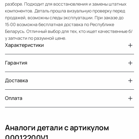
разборе. Подходит для восстановления и замены штатных
компонентов. Деталь прошла визуальную проверку перед
продажей, возможны следы эксплуатации. При заказе до
15:00 возможна бесплатная доставка по Республике
Беларусь. Отличный выбор для тех, кто ищет качественные б/
у запчасти по разумной цене.
Характеристики
Артикул
00012200V1
Гарантия
Примечание
W639 цена за штуку
Авто
MercedesBenz Viano W639
Доставка
Двигатели с навесным или без навесного
30 дней
оборудования
Год
2007
Оплата
Тег
Мерседес Бенс Виано
г. Минск, пос. Привольный, Луговослободской
Датчик давления топлива, насос
14 дней
сельсовет, 16/5
вакуумный (тандемный), насос топливный,
При получении наличными
г. Москва, Лианозовский проезд 8 строение 3
рампа топливная, регулятор давления
Аналоги детали с артикулом
топлива, ТНВД (бензин, дизель), форсунка
Оплата онлайн
бензиновая (дизельная) механическая
00012200V1