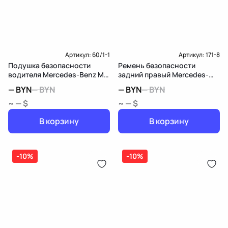
Доставка и Оплата
Артикул:
60/1-1
Артикул:
171-8
Подушка безопасности
Ремень безопасности
водителя Mercedes-Benz M
задний правый Mercedes-
W164
Benz M W164
—
BYN
—
BYN
—
BYN
—
BYN
~ — $
~ — $
В корзину
В корзину
-10%
-10%