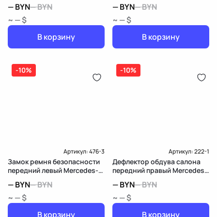
Benz M W164
Benz M W164
—
BYN
—
BYN
—
BYN
—
BYN
~ — $
~ — $
В корзину
В корзину
-10%
-10%
Артикул:
476-3
Артикул:
222-1
Замок ремня безопасности
Дефлектор обдува салона
передний левый Mercedes-
передний правый Mercedes-
Benz M W164
Benz M W164
—
BYN
—
BYN
—
BYN
—
BYN
~ — $
~ — $
В корзину
В корзину