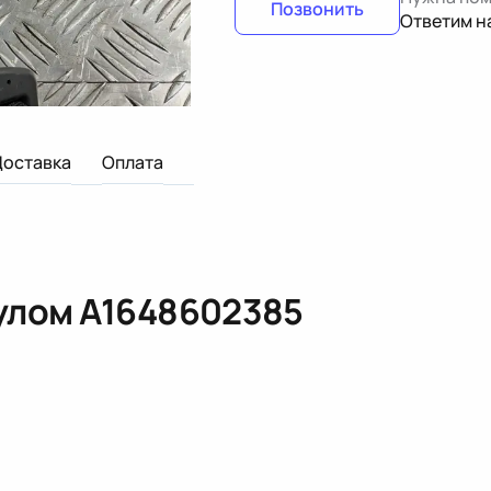
Позвонить
Ответим н
Доставка
Оплата
кулом
A1648602385