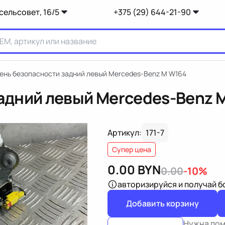
сельсовет, 16/5
+375 (29) 644-21-90
ень безопасности задний левый Mercedes-Benz M W164
адний левый Mercedes-Benz 
Артикул:
171-7
Супер цена
0.00
BYN
0.00
-10%
авторизируйся
и получай 
Добавить корзину
Нужна по