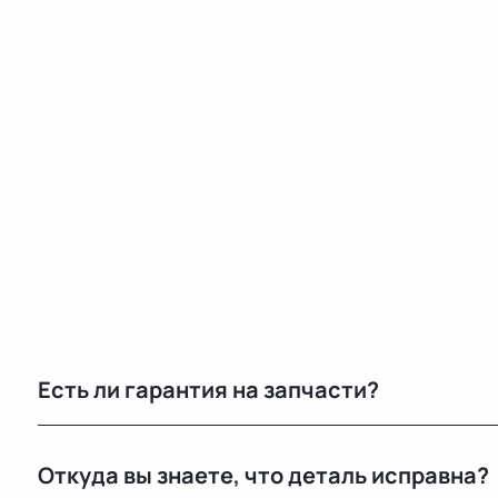
Есть ли гарантия на запчасти?
Да, предоставляется гарантия 14 дней на проверку и
Откуда вы знаете, что деталь исправна?
скрытый дефект — заменим или вернём деньги.