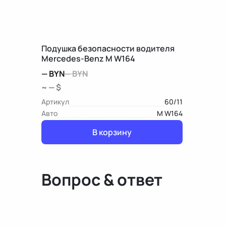
Подушка безопасности водителя
Mercedes-Benz M W164
—
BYN
—
BYN
~ — $
Артикул
60/11
Авто
M W164
В корзину
Вопрос & ответ