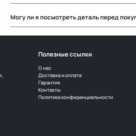
Мы не гарантируем полную исправность, но все дет
Могу ли я посмотреть деталь перед поку
продажей.
Да, вы можете приехать на наш склад в Минске и осм
видеообзор.
Полезные ссылки
О нас
Доставка и оплата
т,
Гарантия
Контакты
Политика конфиденциальности