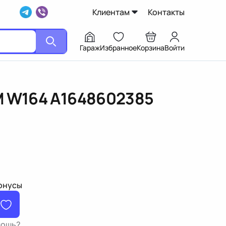
Клиентам
Контакты
Гараж
Избранное
Корзина
Войти
M W164
A1648602385
бонусы
мощь?