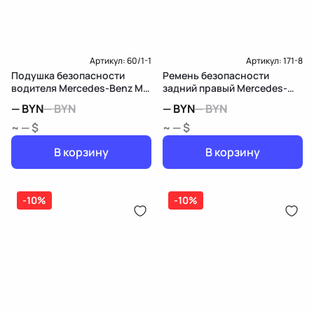
Доставка и Оплата
Артикул:
60/1-1
Артикул:
171-8
Подушка безопасности
Ремень безопасности
водителя Mercedes-Benz M
задний правый Mercedes-
W164
Benz M W164
—
BYN
—
BYN
—
BYN
—
BYN
~ — $
~ — $
В корзину
В корзину
-10%
-10%