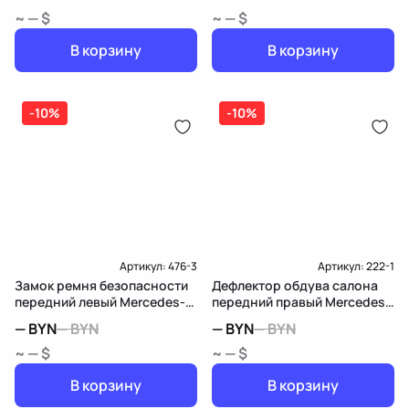
~ — $
~ — $
В корзину
В корзину
-10%
-10%
Артикул:
476-3
Артикул:
222-1
Замок ремня безопасности
Дефлектор обдува салона
передний левый Mercedes-
передний правый Mercedes-
Benz M W164
Benz M W164
—
BYN
—
BYN
—
BYN
—
BYN
~ — $
~ — $
В корзину
В корзину