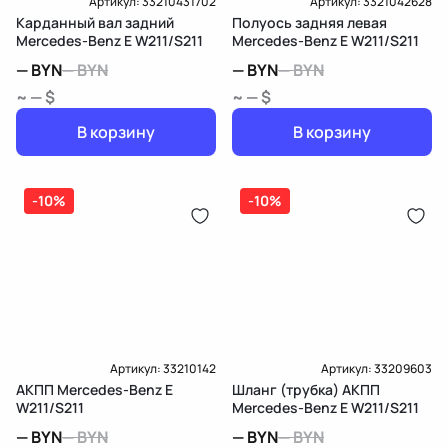
Артикул:
33210431702
Артикул:
3321042628
Карданный вал задний
Полуось задняя левая
Mercedes-Benz E W211/S211
Mercedes-Benz E W211/S211
—
BYN
—
BYN
—
BYN
—
BYN
~ — $
~ — $
В корзину
В корзину
-10%
-10%
Артикул:
33210142
Артикул:
33209603
АКПП Mercedes-Benz E
Шланг (трубка) АКПП
W211/S211
Mercedes-Benz E W211/S211
—
BYN
—
BYN
—
BYN
—
BYN