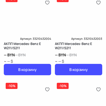
Карта рассрочки онлайн
Подробнее о гарантии в разделе
Гарантия
Доставка и Оплата
Доставка и Оплата
Артикул:
33210432004
Артикул:
33210432003
АКПП Mercedes-Benz E
АКПП Mercedes-Benz E
W211/S211
W211/S211
—
BYN
—
BYN
—
BYN
—
BYN
~ — $
~ — $
В корзину
В корзину
-10%
-10%