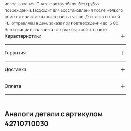
использования. Снята с автомобиля, без грубых
повреждений. Подходит для восстановления после мелкого
ремонта или замены неисправных узлов. Доставка по всей
РБ, отправляем в день заказа при подтверждении до 15:00.
Все позиции в наличии и готовы к быстрой отправке.
Характеристики
Артикул
33210431509
Гарантия
Номер запчасти
42710710030
Авто
Lexus RX 2 рест.
Доставка
Двигатели с навесным или без навесного
30 дней
оборудования
Год
2006
Оплата
Тег
Лексус РХ
г. Минск, пос. Привольный, Луговослободской
Датчик давления топлива, насос
14 дней
сельсовет, 16/5
вакуумный (тандемный), насос топливный,
При получении наличными
г. Москва, Лианозовский проезд 8 строение 3
рампа топливная, регулятор давления
Аналоги детали с артикулом
топлива, ТНВД (бензин, дизель), форсунка
Оплата онлайн
бензиновая (дизельная) механическая
42710710030
(электрическая), инжектор