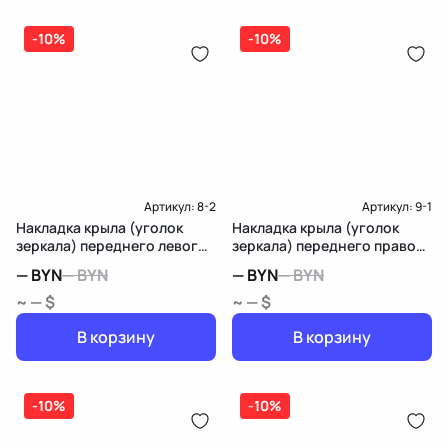
(распределитель впрыска топлива),
ЕРИП
дозатор-распределитель топлива
-10%
-10%
Карта рассрочки онлайн
Подробнее о гарантии в разделе
Гарантия
Доставка и Оплата
Доставка и Оплата
Артикул:
8-2
Артикул:
9-1
Накладка крыла (уголок
Накладка крыла (уголок
зеркала) переднего левого
зеркала) переднего правого
Lexus RX 2
Lexus RX 2
—
BYN
—
BYN
—
BYN
—
BYN
~ — $
~ — $
В корзину
В корзину
-10%
-10%