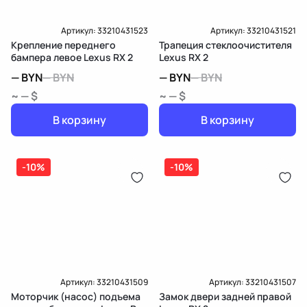
Артикул:
33210431523
Артикул:
33210431521
Крепление переднего
Трапеция стеклоочистителя
бампера левое Lexus RX 2
Lexus RX 2
—
BYN
—
BYN
—
BYN
—
BYN
~ — $
~ — $
В корзину
В корзину
-10%
-10%
Артикул:
33210431509
Артикул:
33210431507
Моторчик (насос) подъема
Замок двери задней правой