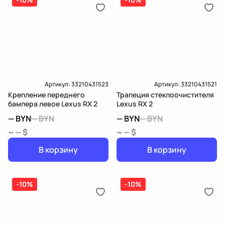
Артикул:
33210431523
Артикул:
33210431521
Крепление переднего
Трапеция стеклоочистителя
бампера левое Lexus RX 2
Lexus RX 2
—
BYN
—
BYN
—
BYN
—
BYN
~ — $
~ — $
В корзину
В корзину
-10%
-10%