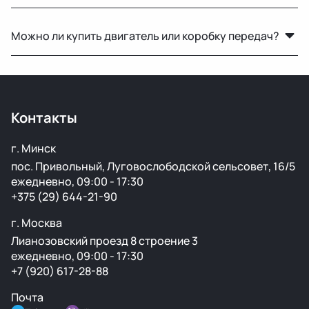
Нет, подбор по VIN мы не выполняем. Для точного
Можно ли купить двигатель или коробку передач?
подбора рекомендуем предоставить фото вашей
старой детали или номер по каталогу.
Да, у нас есть двигатели, КПП и другие агрегаты в
рабочем состоянии с гарантией на проверку.
Контакты
г. Минск
пос. Привольный, Луговослободской сельсовет, 16/5
ежедневно, 09:00 - 17:30
+375 (29) 644-21-90
г. Москва
Лианозовский проезд 8 строение 3
ежедневно, 09:00 - 17:30
+7 (920) 617-28-88
Почта