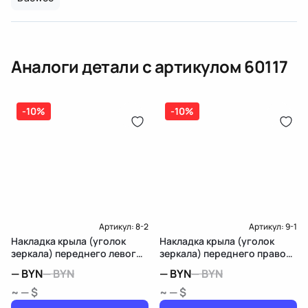
Подробнее о гарантии в разделе
Гарантия
Доставка и Оплата
Парные номера артикулов
30485
Цвет штекера
белый
Доставка и Оплата
Аналоги детали с артикулом
60117
-10%
-10%
Артикул:
8-2
Артикул:
9-1
Накладка крыла (уголок
Накладка крыла (уголок
зеркала) переднего левого
зеркала) переднего правого
Lexus RX 2
Lexus RX 2
—
BYN
—
BYN
—
BYN
—
BYN
~ — $
~ — $