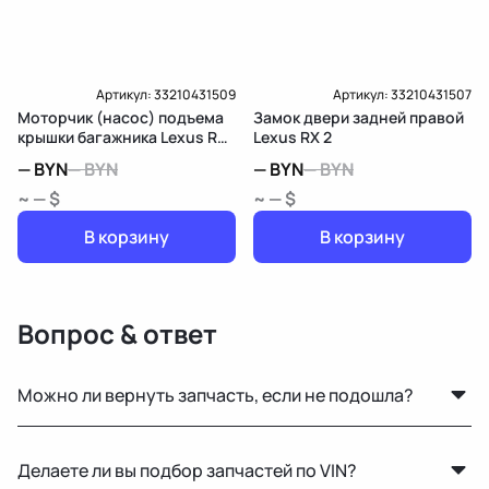
Артикул:
33210431509
Артикул:
33210431507
Моторчик (насос) подъема
Замок двери задней правой
крышки багажника Lexus RX
Lexus RX 2
2
—
BYN
—
BYN
—
BYN
—
BYN
~ — $
~ — $
В корзину
В корзину
Вопрос & ответ
Можно ли вернуть запчасть, если не подошла?
Да, возврат возможен в течение 14 дней при
Делаете ли вы подбор запчастей по VIN?
сохранении товарного вида и целостности пломб.