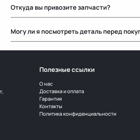
Откуда вы привозите запчасти?
Мы закупаем оригинальные б/у автозапчасти на про
Могу ли я посмотреть деталь перед поку
странах. Все детали проходят визуальный осмотр и 
Да, вы можете приехать на наш склад в Минске и осм
видеообзор.
Полезные ссылки
О нас
Доставка и оплата
т,
Гарантия
Контакты
Политика конфиденциальности