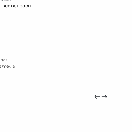
а все вопросы
 для
вляем в
-10%