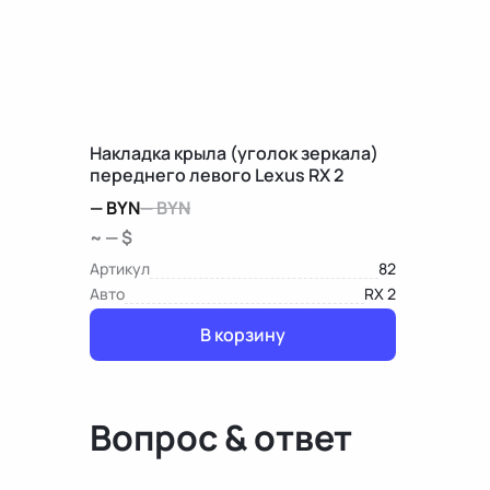
Накладка крыла (уголок зеркала)
переднего левого Lexus RX 2
—
BYN
—
BYN
~ — $
Артикул
82
Авто
RX 2
В корзину
Вопрос & ответ