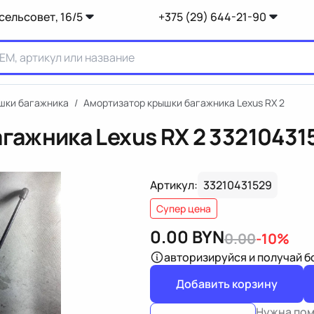
сельсовет, 16/5
+375 (29) 644-21-90
шки багажника
/
Амортизатор крышки багажника Lexus RX 2
гажника Lexus RX 2
33210431
Артикул:
33210431529
Супер цена
0.00
BYN
0.00
-10%
авторизируйся
и получай 
Добавить корзину
Нужна по