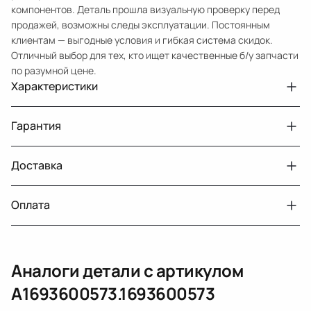
компонентов. Деталь прошла визуальную проверку перед
продажей, возможны следы эксплуатации. Постоянным
клиентам — выгодные условия и гибкая система скидок.
Отличный выбор для тех, кто ищет качественные б/у запчасти
по разумной цене.
Характеристики
Артикул
33210431664
Гарантия
Номер запчасти
A1693600573.1693600573
Авто
MercedesBenz A W169
Доставка
Двигатели с навесным или без навесного
30 дней
оборудования
Год
2008
Оплата
Тег
Мерседес Бенс АКласс
г. Минск, пос. Привольный, Луговослободской
Датчик давления топлива, насос
14 дней
сельсовет, 16/5
Подходит на
MercedesBenz B W245 (2005 2008)
вакуумный (тандемный), насос топливный,
При получении наличными
г. Москва, Лианозовский проезд 8 строение 3
рампа топливная, регулятор давления
Аналоги детали с артикулом
топлива, ТНВД (бензин, дизель), форсунка
Оплата онлайн
бензиновая (дизельная) механическая
A1693600573.1693600573
(электрическая), инжектор