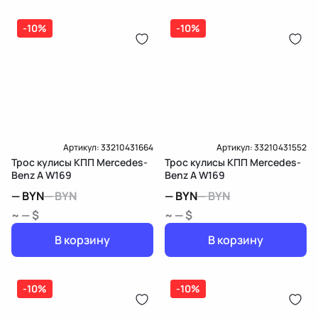
(распределитель впрыска топлива),
ЕРИП
дозатор-распределитель топлива
-10%
-10%
Карта рассрочки онлайн
Подробнее о гарантии в разделе
Гарантия
Доставка и Оплата
Доставка и Оплата
Артикул:
33210431664
Артикул:
33210431552
Трос кулисы КПП Mercedes-
Трос кулисы КПП Mercedes-
Benz A W169
Benz A W169
—
BYN
—
BYN
—
BYN
—
BYN
~ — $
~ — $
В корзину
В корзину
-10%
-10%