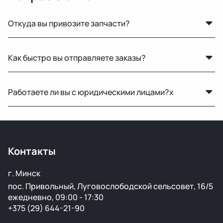
Откуда вы привозите запчасти?
Мы закупаем оригинальные б/у автозапчасти на
Как быстро вы отправляете заказы?
проверенных аукционах в Европе, США и арабских
странах. Все детали проходят визуальный осмотр и
По Беларуси — в течение 24 часов. В Россию и другие
подготовку перед продажей.
Работаете ли вы с юридическими лицами?x
страны доставка занимает от 1 до 5 дней в
зависимости от транспортной компании.
Да, оформляем все необходимые документы и
работаем по безналичному расчёту.
Контакты
г. Минск
пос. Привольный, Луговослободской сельсовет, 16/5
ежедневно, 09:00 - 17:30
+375 (29) 644-21-90