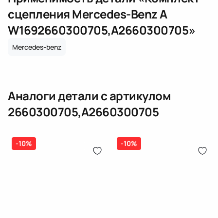
Оплата онлайн
бензиновая (дизельная) механическая
сцепления Mercedes-Benz A
(электрическая), инжектор
W169
2660300705,A2660300705
»
(распределитель впрыска топлива),
ЕРИП
дозатор-распределитель топлива
Mercedes-benz
Карта рассрочки онлайн
Подробнее о гарантии в разделе
Гарантия
Доставка и Оплата
Аналоги детали с артикулом
Доставка и Оплата
2660300705,A2660300705
-10%
-10%