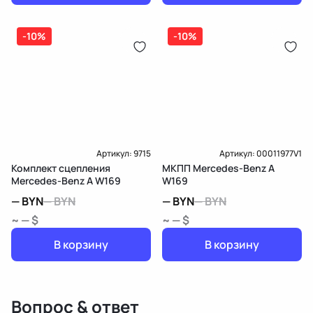
-10%
-10%
Артикул:
9715
Артикул:
00011977V1
Комплект сцепления
МКПП Mercedes-Benz A
Mercedes-Benz A W169
W169
—
BYN
—
BYN
—
BYN
—
BYN
~ — $
~ — $
В корзину
В корзину
Вопрос & ответ