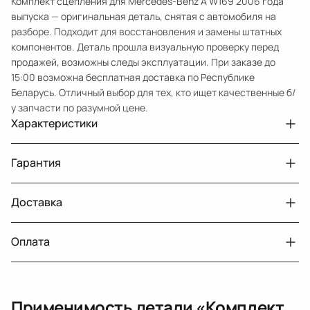
Комплект сцепления для Mercedes-Benz A W169 2006 года
выпуска — оригинальная деталь, снятая с автомобиля на
разборе. Подходит для восстановления и замены штатных
компонентов. Деталь прошла визуальную проверку перед
продажей, возможны следы эксплуатации. При заказе до
15:00 возможна бесплатная доставка по Республике
Беларусь. Отличный выбор для тех, кто ищет качественные б/
у запчасти по разумной цене.
Характеристики
Артикул
9715
Гарантия
Номер запчасти
2660300705, A2660300705
Авто
MercedesBenz A W169
Доставка
Двигатели с навесным или без навесного
30 дней
оборудования
Год
2006
Оплата
Тег
Мерседес Бенс АКласс
г. Минск, пос. Привольный, Луговослободской
Датчик давления топлива, насос
14 дней
сельсовет, 16/5
вакуумный (тандемный), насос топливный,
При получении наличными
г. Москва, Лианозовский проезд 8 строение 3
рампа топливная, регулятор давления
Применимость детали «
Комплект
топлива, ТНВД (бензин, дизель), форсунка