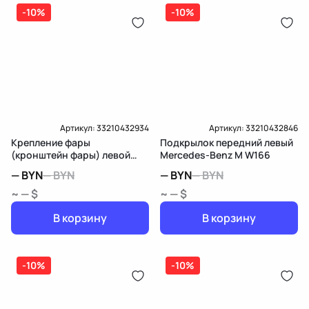
дозатор-распределитель топлива
-10%
-10%
Карта рассрочки онлайн
Подробнее о гарантии в разделе
Гарантия
Доставка и Оплата
Доставка и Оплата
Артикул:
33210432934
Артикул:
33210432846
Крепление фары
Подкрылок передний левый
(кронштейн фары) левой
Mercedes-Benz M W166
Mercedes-Benz M W166
—
BYN
—
BYN
—
BYN
—
BYN
~ — $
~ — $
В корзину
В корзину
-10%
-10%