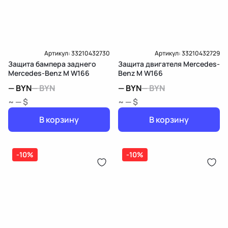
Артикул:
33210432730
Артикул:
33210432729
Защита бампера заднего
Защита двигателя Mercedes-
Mercedes-Benz M W166
Benz M W166
—
BYN
—
BYN
—
BYN
—
BYN
~ — $
~ — $
В корзину
В корзину
-10%
-10%