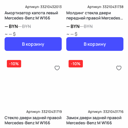
Артикул:
33210432013
Артикул:
33210431738
Амортизатор капота левый
Молдинг стекла двери
Mercedes-Benz M W166
передней правой Mercedes-
Benz M W166
—
BYN
—
BYN
—
BYN
—
BYN
~ — $
~ — $
В корзину
В корзину
-10%
-10%
Артикул:
33210431719
Артикул:
33210431716
Стекло двери задней правой
Замок двери задней правой
Mercedes-Benz M W166
Mercedes-Benz M W166