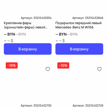
Доставка и Оплата
Артикул:
33210432934
Артикул:
33210432846
Крепление фары
Подкрылок передний левый
(кронштейн фары) левой
Mercedes-Benz M W166
Mercedes-Benz M W166
—
BYN
—
BYN
—
BYN
—
BYN
~ — $
~ — $
В корзину
В корзину
-10%
-10%
Артикул:
33210432730
Артикул:
33210432729