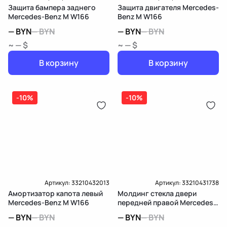
Защита бампера заднего
Защита двигателя Mercedes-
Mercedes-Benz M W166
Benz M W166
—
BYN
—
BYN
—
BYN
—
BYN
~ — $
~ — $
В корзину
В корзину
-10%
-10%
Артикул:
33210432013
Артикул:
33210431738
Амортизатор капота левый
Молдинг стекла двери
Mercedes-Benz M W166
передней правой Mercedes-
Benz M W166
—
BYN
—
BYN
—
BYN
—
BYN