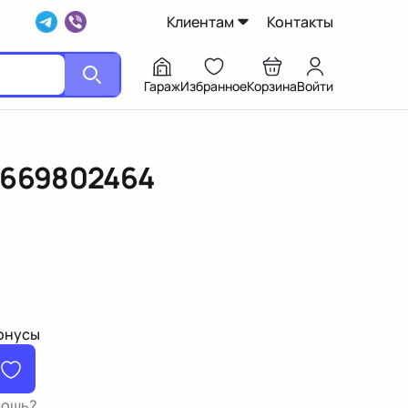
Клиентам
Контакты
Гараж
Избранное
Корзина
Войти
1669802464
бонусы
мощь?