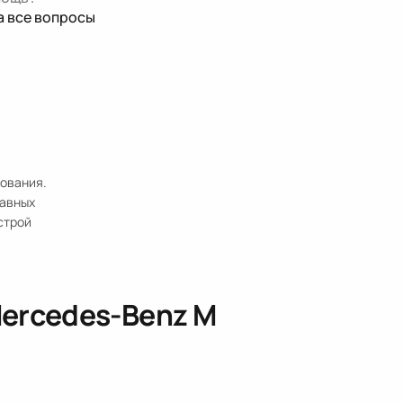
а все вопросы
зования.
равных
строй
ercedes-Benz M