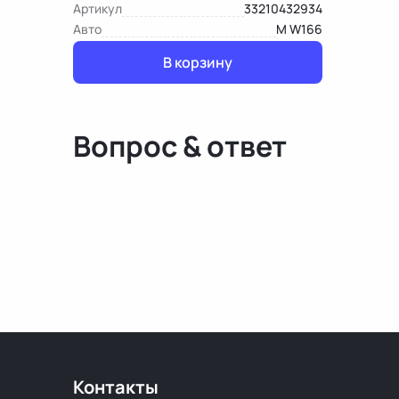
Артикул
33210432934
Авто
M W166
В корзину
Вопрос & ответ
Контакты