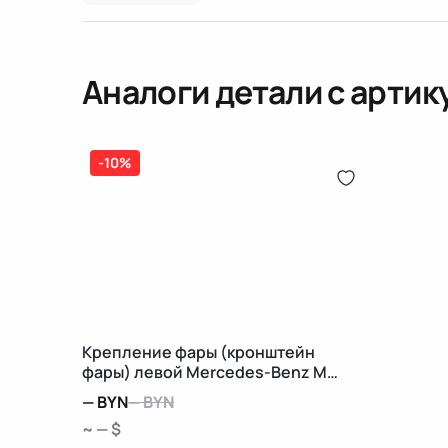
Аналоги детали с арти
-10%
Крепление фары (кронштейн
фары) левой Mercedes-Benz M
W166
—
BYN
—
BYN
~ — $