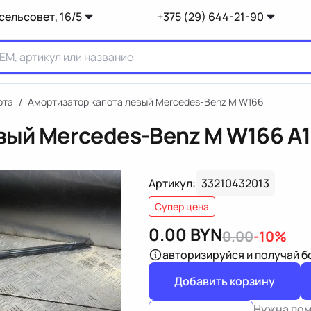
сельсовет, 16/5
+375 (29) 644-21-90
ота
/
Амортизатор капота левый Mercedes-Benz M W166
вый Mercedes-Benz M W166
A
Артикул:
33210432013
Супер цена
0.00
BYN
0.00
-10%
авторизируйся
и получай 
Добавить корзину
Нужна по