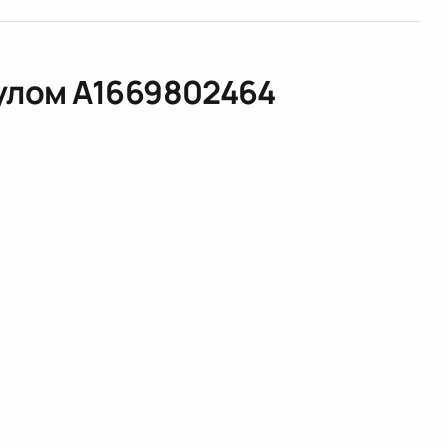
кулом
A1669802464