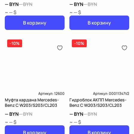
—
BYN
—
BYN
—
BYN
—
BYN
~ — $
~ — $
В корзину
В корзину
-10%
-10%
Артикул:
12600
Артикул:
00011347V2
Муфта кардана Mercedes-
Гидроблок АКПП Mercedes-
Benz C W203/S203/CL203
Benz C W203/S203/CL203
—
BYN
—
BYN
—
BYN
—
BYN
~ — $
~ — $
В корзину
В корзину