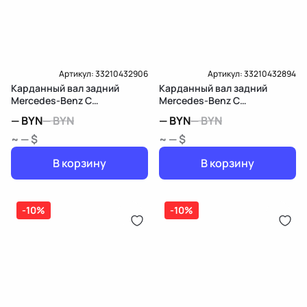
Доставка и Оплата
Артикул:
33210432906
Артикул:
33210432894
Карданный вал задний
Карданный вал задний
Mercedes-Benz C
Mercedes-Benz C
W203/S203/CL203
W203/S203/CL203
—
BYN
—
BYN
—
BYN
—
BYN
~ — $
~ — $
В корзину
В корзину
-10%
-10%