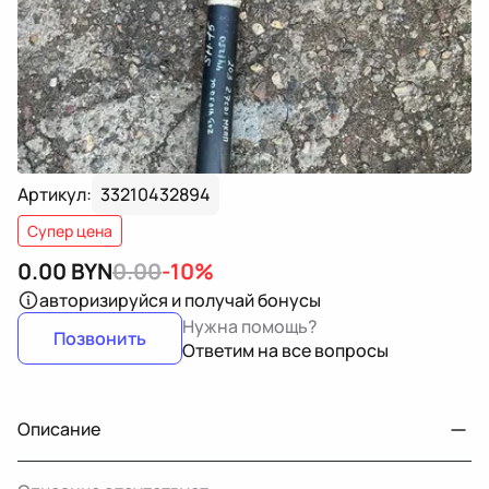
Артикул:
33210432894
Супер цена
0.00
BYN
0.00
-10%
авторизируйся
и получай бонусы
Нужна помощь?
Позвонить
Ответим на все вопросы
Описание