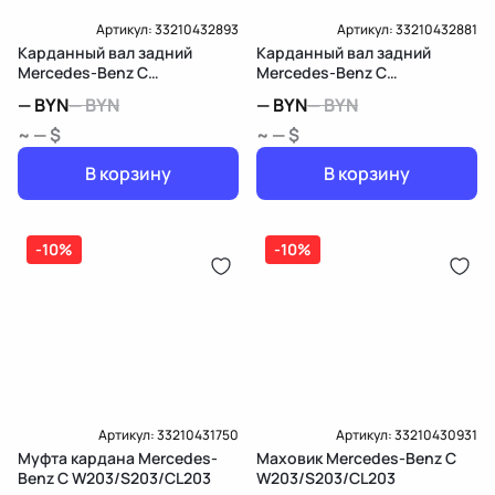
Артикул:
33210432893
Артикул:
33210432881
Карданный вал задний
Карданный вал задний
Mercedes-Benz C
Mercedes-Benz C
W203/S203/CL203
W203/S203/CL203
—
BYN
—
BYN
—
BYN
—
BYN
~ — $
~ — $
В корзину
В корзину
-10%
-10%
Артикул:
33210431750
Артикул:
33210430931
Муфта кардана Mercedes-
Маховик Mercedes-Benz C
Benz C W203/S203/CL203
W203/S203/CL203