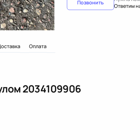
Позвонить
Ответим н
Доставка
Оплата
кулом
2034109906