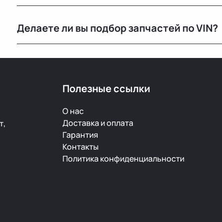
Да, вы можете приехать на наш склад в Минске и осм
Делаете ли вы подбор запчастей по VIN?
видеообзор.
Нет, подбор по VIN мы не выполняем. Для точного 
старой детали или номер по каталогу.
Полезные ссылки
О нас
Доставка и оплата
т,
Гарантия
Контакты
Политика конфиденциальности