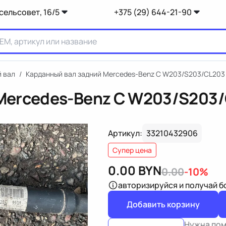
сельсовет, 16/5
+375 (29) 644-21-90
 вал
/
Карданный вал задний Mercedes-Benz C W203/S203/CL203
 Mercedes-Benz C W203/S203
Артикул:
33210432906
Супер цена
0.00
BYN
0.00
-10%
авторизируйся
и получай 
Добавить корзину
Нужна по