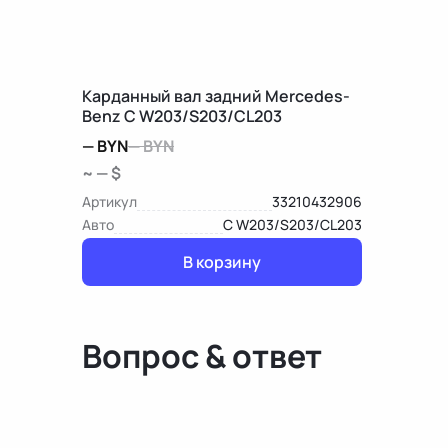
Карданный вал задний Mercedes-
Benz C W203/S203/CL203
—
BYN
—
BYN
~ — $
Артикул
33210432906
Авто
C W203/S203/CL203
В корзину
Вопрос & ответ