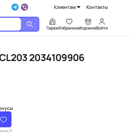
Клиентам
Контакты
Гараж
Избранное
Корзина
Войти
/CL203
2034109906
бонусы
мощь?