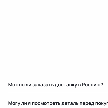
Можно ли заказать доставку в Россию?
Да, мы регулярно отправляем заказы в Москву и дру
Могу ли я посмотреть деталь перед поку
транспортными компаниями.