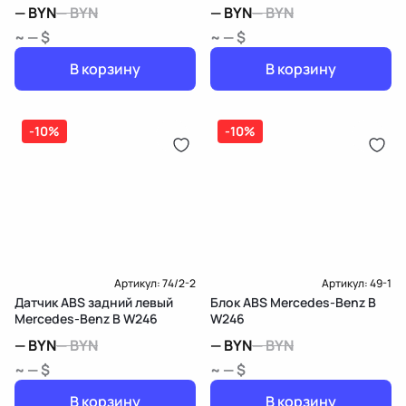
W246
W246
—
BYN
—
BYN
—
BYN
—
BYN
~ — $
~ — $
В корзину
В корзину
-10%
-10%
Артикул:
74/2-2
Артикул:
49-1
Датчик ABS задний левый
Блок ABS Mercedes-Benz B
Mercedes-Benz B W246
W246
—
BYN
—
BYN
—
BYN
—
BYN
~ — $
~ — $
В корзину
В корзину