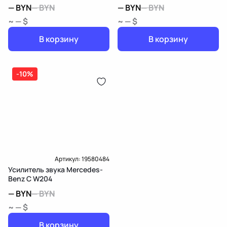
—
BYN
—
BYN
—
BYN
—
BYN
~ — $
~ — $
В корзину
В корзину
-10%
Артикул:
19580484
Усилитель звука Mercedes-
Benz C W204
—
BYN
—
BYN
~ — $
В корзину