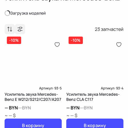
Загрузка моделей
Загрузка моделей
23
запчастей
-10%
-10%
Артикул:
93-5
Артикул:
93-4
Усилитель звука Mercedes-
Усилитель звука Mercedes-
Benz E W212/S212/C207/A207
Benz CLA C117
—
BYN
—
BYN
—
BYN
—
BYN
~ — $
~ — $
В корзину
В корзину