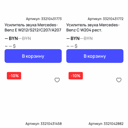
Артикул:
33210431773
Артикул:
33210431772
Усилитель звука Mercedes-
Усилитель звука Mercedes-
Benz E W212/S212/C207/A207
Benz C W204 рест.
—
BYN
—
BYN
—
BYN
—
BYN
~ — $
~ — $
В корзину
В корзину
-10%
-10%
Артикул:
33210431458
Артикул:
3321042882