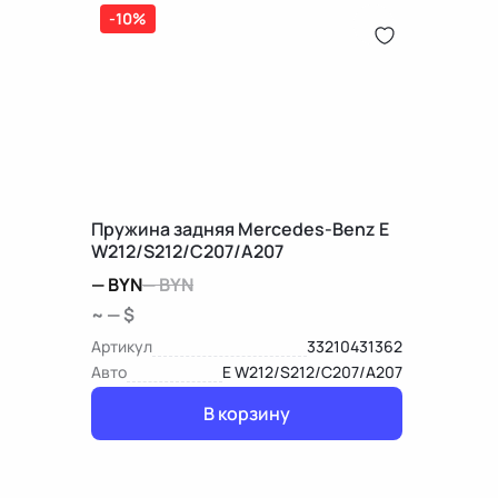
-10%
Пружина задняя Mercedes-Benz E
W212/S212/C207/A207
—
BYN
—
BYN
~ — $
Артикул
33210431362
Авто
E W212/S212/C207/A207
В корзину