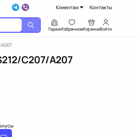
Клиентам
Контакты
Гараж
Избранное
Корзина
Войти
7/A207
S212/C207/A207
бонусы