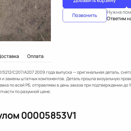
Добавить корзину
Нужна по
Позвонить
Ответим н
Доставка
Оплата
/S212/C207/A207 2009 года выпуска — оригинальная деталь, снят
я и замены штатных компонентов. Деталь прошла визуальную пров
ка по всей РБ, отправляем в день заказа при подтверждении до 1
апчасти по разумной цене.
кулом
00005853V1