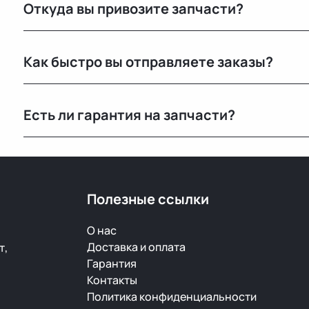
Откуда вы привозите запчасти?
Мы закупаем оригинальные б/у автозапчасти на про
Как быстро вы отправляете заказы?
странах. Все детали проходят визуальный осмотр и 
По Беларуси — в течение 24 часов. В Россию и другие
Есть ли гарантия на запчасти?
зависимости от транспортной компании.
Да, предоставляется гарантия 14 дней на проверку и
скрытый дефект — заменим или вернём деньги.
Полезные ссылки
О нас
Доставка и оплата
т,
Гарантия
Контакты
Политика конфиденциальности