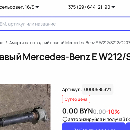
сельсовет, 16/5
+375 (29) 644-21-90
ие
/
Амортизатор задний правый Mercedes-Benz E W212/S212/C20
авый Mercedes-Benz E W212/
Артикул:
00005853V1
Супер цена
0.00
BYN
0.00
-10%
авторизируйся
и получай 