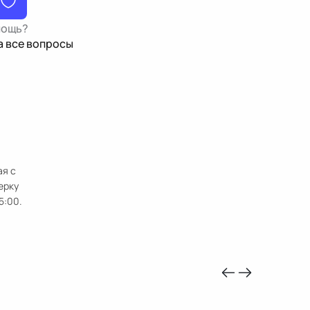
мощь?
а все вопросы
ая с
ерку
5:00.