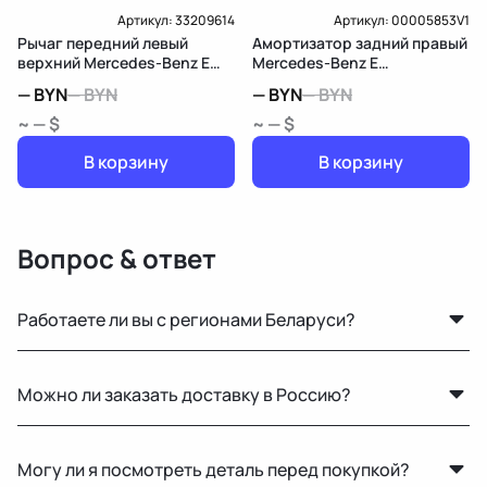
Артикул:
33209614
Артикул:
00005853V1
Рычаг передний левый
Амортизатор задний правый
верхний Mercedes-Benz E
Mercedes-Benz E
W212/S212/C207/A207
W212/S212/C207/A207
—
BYN
—
BYN
—
BYN
—
BYN
~ — $
~ — $
В корзину
В корзину
Вопрос & ответ
Работаете ли вы с регионами Беларуси?
Конечно, отправляем запчасти по всей Республике
Можно ли заказать доставку в Россию?
Беларусь удобными транспортными службами.
Да, мы регулярно отправляем заказы в Москву и
Могу ли я посмотреть деталь перед покупкой?
другие регионы РФ. Работаем с проверенными