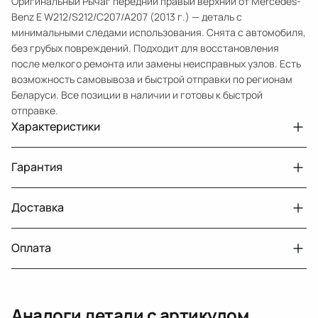
Оригинальный Рычаг передний правый верхний от Mercedes-
Benz E W212/S212/C207/A207 (2013 г.) — деталь с
минимальными следами использования. Снята с автомобиля,
без грубых повреждений. Подходит для восстановления
после мелкого ремонта или замены неисправных узлов. Есть
возможность самовывоза и быстрой отправки по регионам
Беларуси. Все позиции в наличии и готовы к быстрой
отправке.
Характеристики
Артикул
33209615
Гарантия
Примечание
W212 для полного привода ,без дефектов
Авто
MercedesBenz E W212
Доставка
Двигатели с навесным или без навесного
30 дней
оборудования
Год
2013
Оплата
Тег
Мерседес Бенс Е
г. Минск, пос. Привольный, Луговослободской
Датчик давления топлива, насос
14 дней
сельсовет, 16/5
MercedesBenz CLS C219 [рестайлинг]
вакуумный (тандемный), насос топливный,
При получении наличными
Подходит на
(2008 2010)
г. Москва, Лианозовский проезд 8 строение 3
рампа топливная, регулятор давления
Аналоги детали с артикулом
топлива, ТНВД (бензин, дизель), форсунка