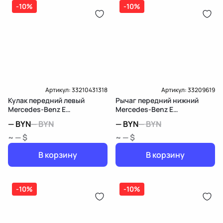
-10%
-10%
Артикул:
33210431318
Артикул:
33209619
Кулак передний левый
Рычаг передний нижний
Mercedes-Benz E
Mercedes-Benz E
W212/S212/C207/A207
W212/S212/C207/A207
—
BYN
—
BYN
—
BYN
—
BYN
~ — $
~ — $
В корзину
В корзину
-10%
-10%