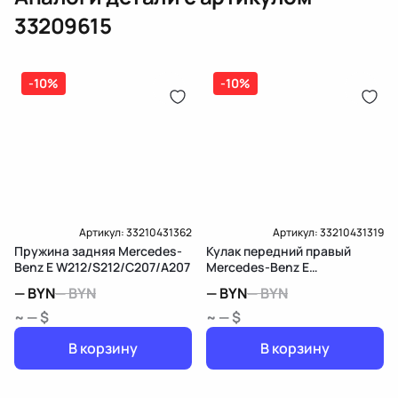
Оплата онлайн
бензиновая (дизельная) механическая
33209615
(электрическая), инжектор
(распределитель впрыска топлива),
ЕРИП
дозатор-распределитель топлива
-10%
-10%
Карта рассрочки онлайн
Подробнее о гарантии в разделе
Гарантия
Доставка и Оплата
Доставка и Оплата
Артикул:
33210431362
Артикул:
33210431319
Пружина задняя Mercedes-
Кулак передний правый
Benz E W212/S212/C207/A207
Mercedes-Benz E
W212/S212/C207/A207
—
BYN
—
BYN
—
BYN
—
BYN
~ — $
~ — $
В корзину
В корзину