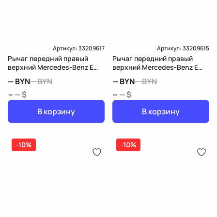
Артикул:
33209617
Артикул:
33209615
Рычаг передний правый
Рычаг передний правый
верхний Mercedes-Benz E
верхний Mercedes-Benz E
W212/S212/C207/A207
W212/S212/C207/A207
—
BYN
—
BYN
—
BYN
—
BYN
~ — $
~ — $
В корзину
В корзину
-10%
-10%