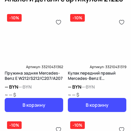
Оплата онлайн
бензиновая (дизельная) механическая
(электрическая), инжектор
(распределитель впрыска топлива),
-10%
ЕРИП
-10%
дозатор-распределитель топлива
Карта рассрочки онлайн
Подробнее о гарантии в разделе
Гарантия
Доставка и Оплата
Доставка и Оплата
Артикул:
33210431362
Артикул:
33210431319
Пружина задняя Mercedes-
Кулак передний правый
Benz E W212/S212/C207/A207
Mercedes-Benz E
W212/S212/C207/A207
—
BYN
—
BYN
—
BYN
—
BYN
~ — $
~ — $
В корзину
В корзину
-10%
-10%