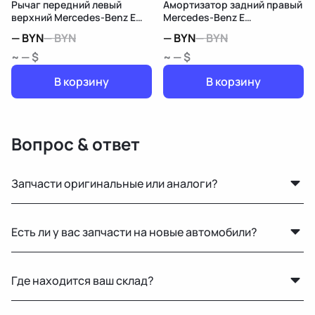
Рычаг передний левый
Амортизатор задний правый
верхний Mercedes-Benz E
Mercedes-Benz E
W212/S212/C207/A207
W212/S212/C207/A207
—
BYN
—
BYN
—
BYN
—
BYN
~ — $
~ — $
В корзину
В корзину
Вопрос & ответ
Запчасти оригинальные или аналоги?
Только оригинальные. Мы не работаем с аналогами и
Есть ли у вас запчасти на новые автомобили?
копиями — все детали снимаются с автомобилей с
минимальным пробегом.
Нет, мы специализируемся на оригинальных б/у
Где находится ваш склад?
запчастях для машин с пробегом.