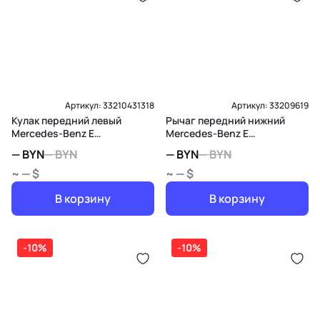
Артикул:
33210431318
Артикул:
33209619
Кулак передний левый
Рычаг передний нижний
Mercedes-Benz E
Mercedes-Benz E
W212/S212/C207/A207
W212/S212/C207/A207
—
BYN
—
BYN
—
BYN
—
BYN
~ — $
~ — $
В корзину
В корзину
-10%
-10%