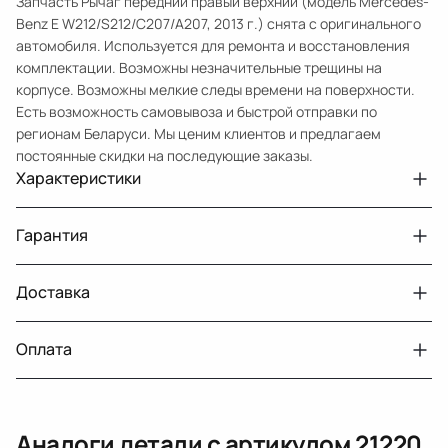
Запчасть Рычаг передний правый верхний (модель Mercedes-
Benz E W212/S212/C207/A207, 2013 г.) снята с оригинального
автомобиля. Используется для ремонта и восстановления
комплектации. Возможны незначительные трещины на
корпусе. Возможны мелкие следы времени на поверхности.
Есть возможность самовывоза и быстрой отправки по
регионам Беларуси. Мы ценим клиентов и предлагаем
постоянные скидки на последующие заказы.
Характеристики
Артикул
33209617
Гарантия
Номер запчасти
21220
Авто
MercedesBenz E W212
Доставка
Двигатели с навесным или без навесного
30 дней
оборудования
Год
2013
Оплата
Тег
Мерседес Бенс Е
г. Минск, пос. Привольный, Луговослободской
Датчик давления топлива, насос
14 дней
сельсовет, 16/5
Подходит на
MercedesBenz CLS C218 (2010 2014)
вакуумный (тандемный), насос топливный,
При получении наличными
г. Москва, Лианозовский проезд 8 строение 3
рампа топливная, регулятор давления
Аналоги детали с артикулом
21220
топлива, ТНВД (бензин, дизель), форсунка