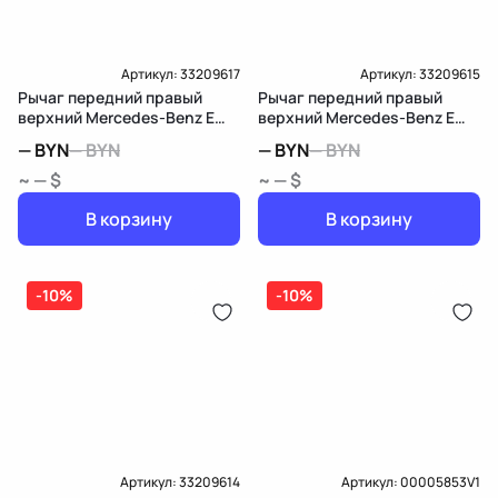
Артикул:
33209617
Артикул:
33209615
Рычаг передний правый
Рычаг передний правый
верхний Mercedes-Benz E
верхний Mercedes-Benz E
W212/S212/C207/A207
W212/S212/C207/A207
—
BYN
—
BYN
—
BYN
—
BYN
~ — $
~ — $
В корзину
В корзину
-10%
-10%
Артикул:
33209614
Артикул:
00005853V1