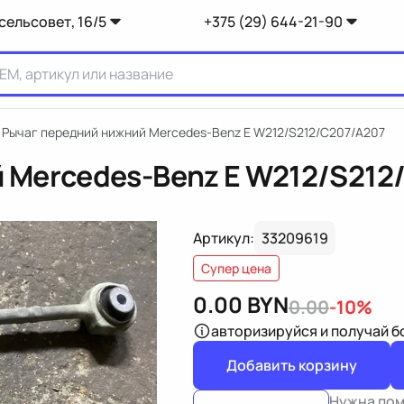
сельсовет, 16/5
+375 (29) 644-21-90
Рычаг передний нижний Mercedes-Benz E W212/S212/C207/A207
 Mercedes-Benz E W212/S212
Артикул:
33209619
Супер цена
0.00
BYN
0.00
-10%
авторизируйся
и получай 
Добавить корзину
Нужна по