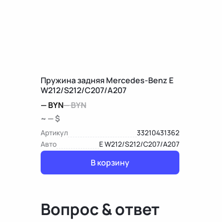
Пружина задняя Mercedes-Benz E
W212/S212/C207/A207
—
BYN
—
BYN
~ — $
Артикул
33210431362
Авто
E W212/S212/C207/A207
В корзину
Вопрос & ответ