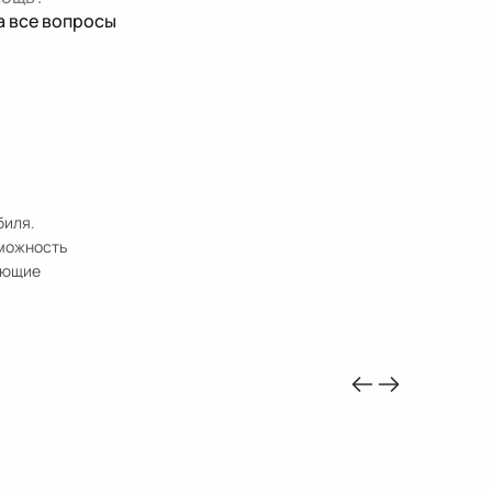
а все вопросы
биля.
зможность
ующие
-10%