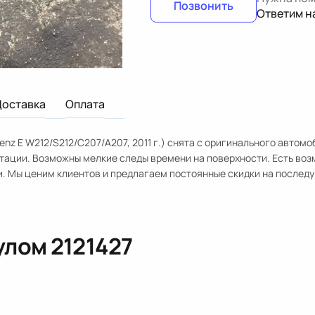
Позвонить
Ответим н
Доставка
Оплата
z E W212/S212/C207/A207, 2011 г.) снята с оригинального автомо
тации. Возможны мелкие следы времени на поверхности. Есть во
и. Мы ценим клиентов и предлагаем постоянные скидки на послед
кулом
2121427