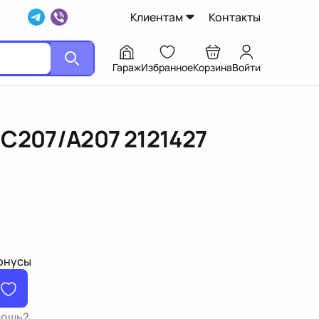
Клиентам
Контакты
Гараж
Избранное
Корзина
Войти
/C207/A207
2121427
бонусы
мощь?