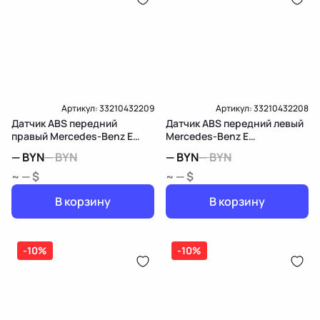
дозатор-распределитель топлива
Карта рассрочки онлайн
Подробнее о гарантии в разделе
Гарантия
Доставка и Оплата
Доставка и Оплата
Артикул:
33210432209
Артикул:
33210432208
Датчик ABS передний
Датчик ABS передний левый
правый Mercedes-Benz E
Mercedes-Benz E
W213/S213/C238/A238
W213/S213/C238/A238
—
BYN
—
BYN
—
BYN
—
BYN
~ — $
~ — $
В корзину
В корзину
-10%
-10%