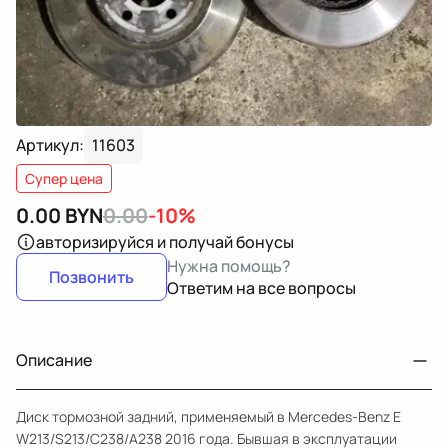
Артикул:
11603
Супер цена
0.00
BYN
0.00
-10%
авторизируйся
и получай бонусы
Нужна помощь?
Позвонить
Ответим на все вопросы
Описание
Диск тормозной задний, применяемый в Mercedes-Benz E
W213/S213/C238/A238 2016 года. Бывшая в эксплуатации