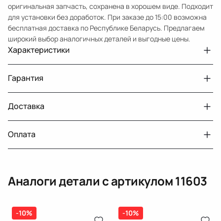
оригинальная запчасть, сохранена в хорошем виде. Подходит
для установки без доработок. При заказе до 15:00 возможна
бесплатная доставка по Республике Беларусь. Предлагаем
широкий выбор аналогичных деталей и выгодные цены.
Характеристики
Артикул
11603
Гарантия
Примечание
W213 радиус 31.5 цена за ОДИН диск
Авто
MercedesBenz E W213
Доставка
Двигатели с навесным или без навесного
30 дней
оборудования
Год
2016
Оплата
Тег
Мерседес Бенс Е
г. Минск, пос. Привольный, Луговослободской
Датчик давления топлива, насос
14 дней
сельсовет, 16/5
вакуумный (тандемный), насос топливный,
При получении наличными
г. Москва, Лианозовский проезд 8 строение 3
рампа топливная, регулятор давления
Аналоги детали с артикулом
11603
топлива, ТНВД (бензин, дизель), форсунка
Оплата онлайн
бензиновая (дизельная) механическая
(электрическая), инжектор
(распределитель впрыска топлива),
-10%
ЕРИП
-10%