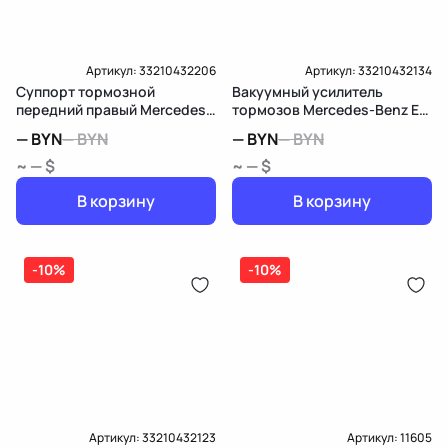
Артикул:
33210432206
Артикул:
33210432134
Суппорт тормозной
Вакуумный усилитель
передний правый Mercedes-
тормозов Mercedes-Benz E
Benz E W213/S213/C238/A238
W213/S213/C238/A238
—
BYN
—
BYN
—
BYN
—
BYN
~ — $
~ — $
В корзину
В корзину
-10%
-10%
Артикул:
33210432123
Артикул:
11605