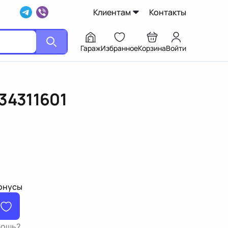
Клиентам
Контакты
Гараж
Избранное
Корзина
Войти
34311601
бонусы
мощь?