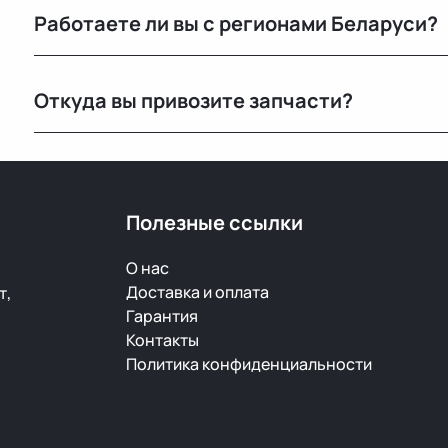
Работаете ли вы с регионами Беларуси?
зависимости от транспортной компании.
Конечно, отправляем запчасти по всей Республике 
Откуда вы привозите запчасти?
Мы закупаем оригинальные б/у автозапчасти на про
странах. Все детали проходят визуальный осмотр и 
Полезные ссылки
О нас
Доставка и оплата
т,
Гарантия
Контакты
Политика конфиденциальности