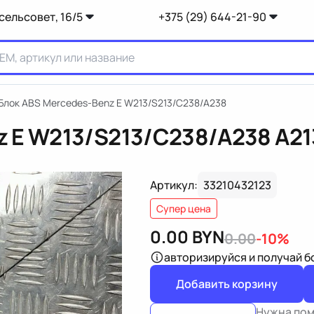
сельсовет, 16/5
+375 (29) 644-21-90
Блок ABS Mercedes-Benz E W213/S213/C238/A238
z E W213/S213/C238/A238
A21
Артикул:
33210432123
Супер цена
0.00
BYN
0.00
-10%
авторизируйся
и получай 
Добавить корзину
Нужна по