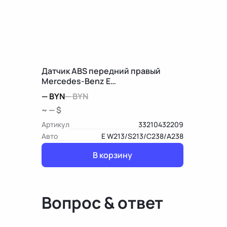
Датчик ABS передний правый
Mercedes-Benz E
W213/S213/C238/A238
—
BYN
—
BYN
~ — $
Артикул
33210432209
Авто
E W213/S213/C238/A238
В корзину
Вопрос & ответ