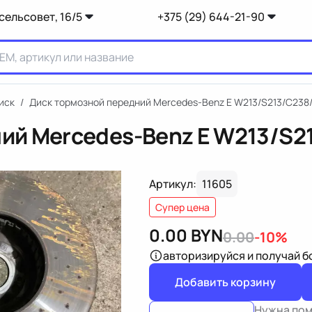
сельсовет, 16/5
+375 (29) 644-21-90
иск
/
Диск тормозной передний Mercedes-Benz E W213/S213/C238
ий Mercedes-Benz E W213/S2
Артикул:
11605
Супер цена
0.00
BYN
0.00
-10%
авторизируйся
и получай 
Добавить корзину
Нужна по