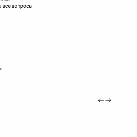
а все вопросы
на
-10%