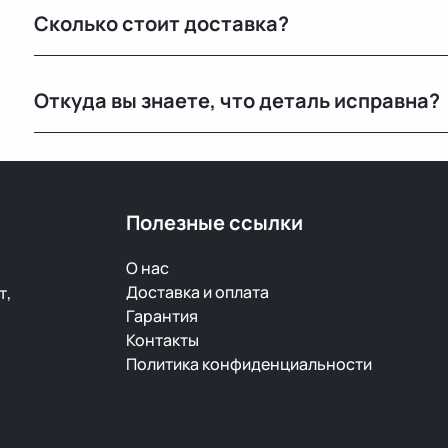
Сколько стоит доставка?
Стоимость зависит от габаритов детали и региона 
Откуда вы знаете, что деталь исправна?
при оформлении.
Мы не гарантируем полную исправность, но все дет
продажей.
Полезные ссылки
О нас
Доставка и оплата
т,
Гарантия
Контакты
Политика конфиденциальности