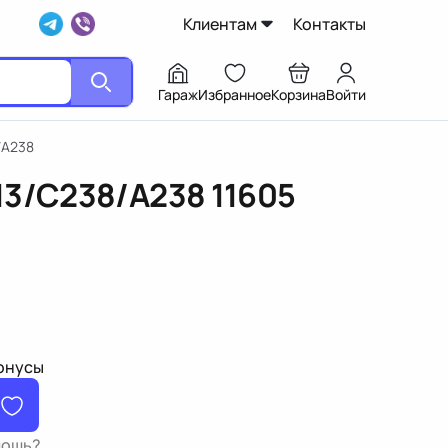
Клиентам
Контакты
Гараж
Избранное
Корзина
Войти
/A238
13/C238/A238
11605
бонусы
мощь?