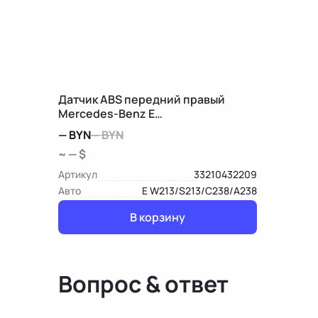
Датчик ABS передний правый
Mercedes-Benz E
W213/S213/C238/A238
—
BYN
—
BYN
~ — $
Артикул
33210432209
Авто
E W213/S213/C238/A238
В корзину
Вопрос & ответ