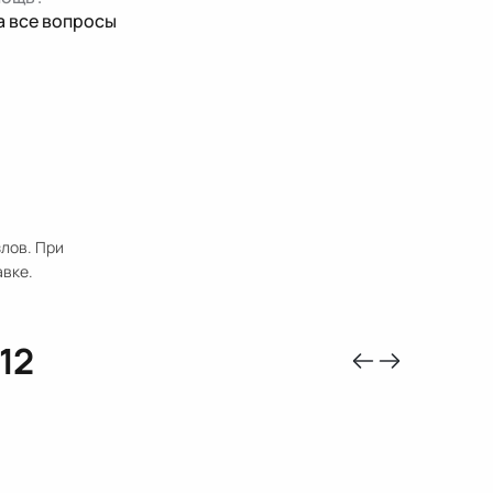
а все вопросы
лов. При
авке.
12
-10%