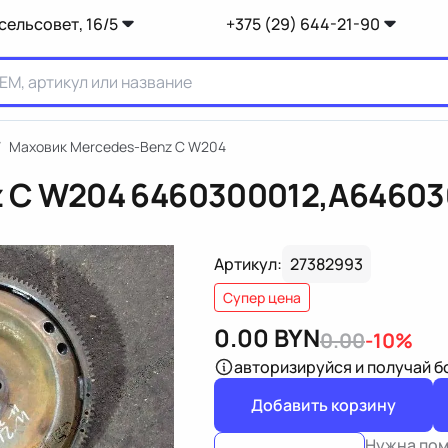
сельсовет, 16/5
+375 (29) 644-21-90
/
Маховик Mercedes-Benz C W204
z C W204
6460300012,A64603
Артикул:
27382993
Супер цена
0.00
BYN
0.00
-10%
авторизируйся
и получай 
Добавить корзину
Нужна по