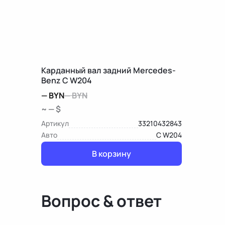
Карданный вал задний Mercedes-
Benz C W204
—
BYN
—
BYN
~ — $
Артикул
33210432843
Авто
C W204
В корзину
Вопрос & ответ