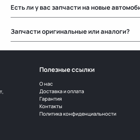
Есть ли у вас запчасти на новые автомоб
РФ.
Нет, мы специализируемся на оригинальных б/у запч
Запчасти оригинальные или аналоги?
Только оригинальные. Мы не работаем с аналогами и
автомобилей с минимальным пробегом.
Полезные ссылки
О нас
Доставка и оплата
т,
Гарантия
Контакты
Политика конфиденциальности