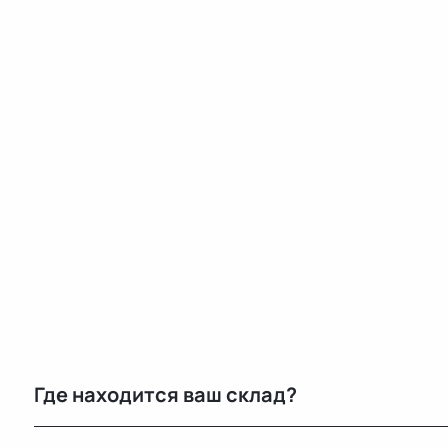
Где находится ваш склад?
Основной склад расположен в Минске, также у нас е