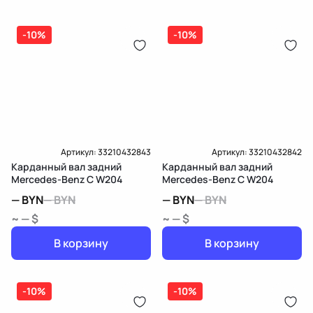
(распределитель впрыска топлива),
ЕРИП
дозатор-распределитель топлива
-10%
-10%
Карта рассрочки онлайн
Подробнее о гарантии в разделе
Гарантия
Доставка и Оплата
Доставка и Оплата
Артикул:
33210432843
Артикул:
33210432842
Карданный вал задний
Карданный вал задний
Mercedes-Benz C W204
Mercedes-Benz C W204
—
BYN
—
BYN
—
BYN
—
BYN
~ — $
~ — $
В корзину
В корзину
-10%
-10%