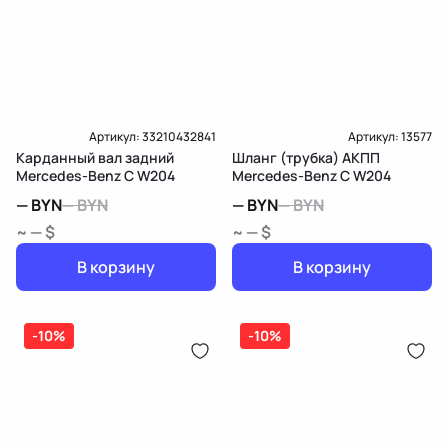
Артикул:
33210432841
Артикул:
13577
Карданный вал задний
Шланг (трубка) АКПП
Mercedes-Benz C W204
Mercedes-Benz C W204
—
BYN
—
BYN
—
BYN
—
BYN
~ — $
~ — $
В корзину
В корзину
-10%
-10%