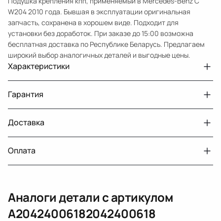
Подушка крепления кпп, применяемый в Mercedes-Benz C
W204 2010 года. Бывшая в эксплуатации оригинальная
запчасть, сохранена в хорошем виде. Подходит для
установки без доработок. При заказе до 15:00 возможна
бесплатная доставка по Республике Беларусь. Предлагаем
широкий выбор аналогичных деталей и выгодные цены.
Характеристики
Артикул
6264
Гарантия
Номер запчасти
A20424006182042400618
Авто
MercedesBenz C W204
Доставка
Двигатели с навесным или без навесного
30 дней
оборудования
Год
2010
Оплата
Тег
Мерседес Бенс СКласс
г. Минск, пос. Привольный, Луговослободской
Датчик давления топлива, насос
14 дней
сельсовет, 16/5
вакуумный (тандемный), насос топливный,
При получении наличными
г. Москва, Лианозовский проезд 8 строение 3
рампа топливная, регулятор давления
Аналоги детали с артикулом
топлива, ТНВД (бензин, дизель), форсунка
Оплата онлайн
бензиновая (дизельная) механическая
A20424006182042400618
(электрическая), инжектор